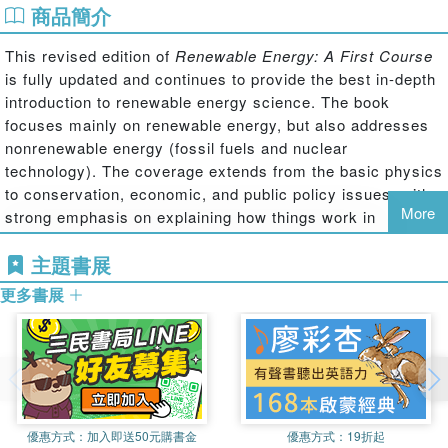
商品簡介
This revised edition of
Renewable Energy: A First Course
is fully updated and continues to provide the best in-depth
introduction to renewable energy science. The book
focuses mainly on renewable energy, but also addresses
nonrenewable energy (fossil fuels and nuclear
technology). The coverage extends from the basic physics
to conservation, economic, and public policy issues, with
More
strong emphasis on explaining how things work in
practice. The authors avoid technical jargon and advanced
主題書展
math but address fundamental analytical skills with wide
application. Updated statistics, figures, policies, trends,
更多書展
and technological advancements will bring the reader up to
speed with the current state of renewable energy.
優惠方式：
加入即送50元購書金
優惠方式：
19折起