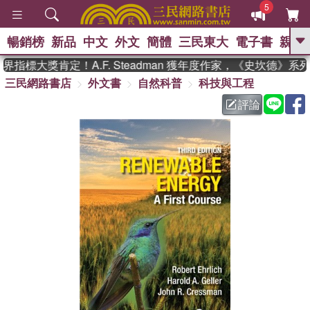
5
暢銷榜
新品
中文
外文
簡體
三民東大
電子書
親子
GO
指標大獎肯定！A.F. Steadman 獲年度作家，《史坎德》系
三民網路書店
外文書
自然科普
科技與工程
、
熱搜：
東野圭吾
高希均教授回憶錄
、
、
、
The Odyssey
父親節
如果歷
評論
、
、
史是一群喵
暑期推薦
國際布克
、
、
獎 臺灣漫遊錄
方念華
台灣的李
、
、
登輝時代
數學女孩：黎曼猜想
偉大的迷走神經