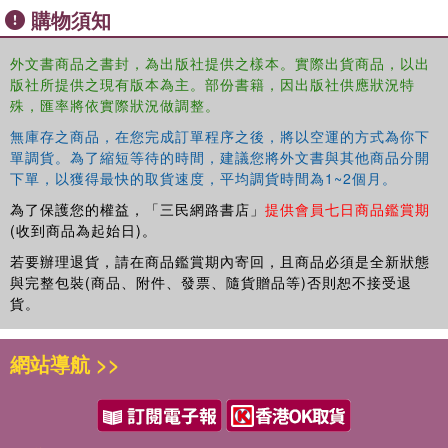
購物須知
外文書商品之書封，為出版社提供之樣本。實際出貨商品，以出
版社所提供之現有版本為主。部份書籍，因出版社供應狀況特
殊，匯率將依實際狀況做調整。
無庫存之商品，在您完成訂單程序之後，將以空運的方式為你下
單調貨。為了縮短等待的時間，建議您將外文書與其他商品分開
下單，以獲得最快的取貨速度，平均調貨時間為1~2個月。
為了保護您的權益，「三民網路書店」
提供會員七日商品鑑賞期
(收到商品為起始日)。
若要辦理退貨，請在商品鑑賞期內寄回，且商品必須是全新狀態
與完整包裝(商品、附件、發票、隨貨贈品等)否則恕不接受退
貨。
網站導航 >>