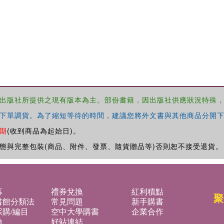
出版社所提供之現有版本為主。部份書籍，因出版社供應狀況特殊
下單調貨。為了縮短等待的時間，建議您將外文書與其他商品分開下
期
(收到商品為起始日)。
態與完整包裝(商品、附件、發票、隨貨贈品等)否則恕不接受退貨。
募
禮券兌換
紅利積點
聚
書館分類法
常見問題
新手購書
購/編目
空中大學購書
企業合作
換
好站連結