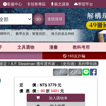
客服中心
領券專區
藝文講座
學習平台
進階搜尋
GO
、
、
、
sey
父親節
如果歷史是一群喵
暑期推薦
、
、
輝時代
數學女孩：黎曼猜想
偉大的迷走神經
子
文具選物
漫畫
教科考用
165反詐騙
.F. Steadman 獲年度作家，《史坎德》系列帶你踏上熱血奇
列印
評論
d
定價
：NT$ 3779 元
優惠價
：
90
折
3401
元
加入購物車
加入收藏