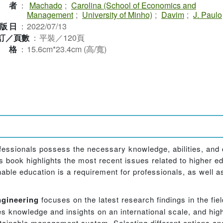
作者
：
Machado
;
Carolina (School of Economics and
Management
;
University of Minho)
;
Davim
;
J. Paulo
版日
：
2022/07/13
訂／頁數
：
平裝／120頁
規格
：
15.6cm*23.4cm (高/寬)
ofessionals possess the necessary knowledge, abilities, an
 book highlights the most recent issues related to higher edu
ble education is a requirement for professionals, as well a
ngineering
focuses on the latest research findings in the fie
s knowledge and insights on an international scale, and high
tainable management system. Selecting different options and