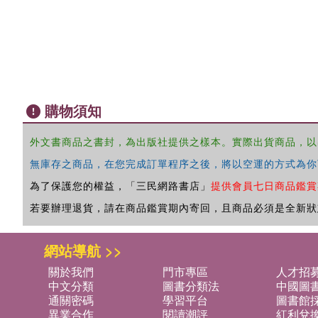
購物須知
外文書商品之書封，為出版社提供之樣本。實際出貨商品，以
無庫存之商品，在您完成訂單程序之後，將以空運的方式為你
為了保護您的權益，「三民網路書店」
提供會員七日商品鑑賞
若要辦理退貨，請在商品鑑賞期內寄回，且商品必須是全新狀
網站導航 >>
關於我們
門市專區
人才招
中文分類
圖書分類法
中國圖
通關密碼
學習平台
圖書館採
異業合作
閱讀潮評
紅利兌