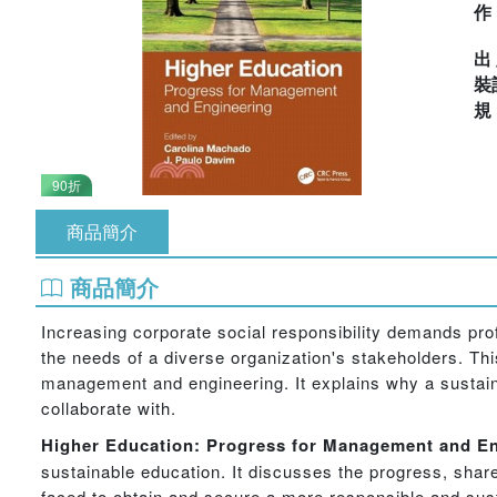
出
裝
90折
商品簡介
商品簡介
Increasing corporate social responsibility demands pr
the needs of a diverse organization's stakeholders. This
management and engineering. It explains why a sustaina
collaborate with.
Higher Education: Progress for Management and E
sustainable education. It discusses the progress, share
faced to obtain and secure a more responsible and sus