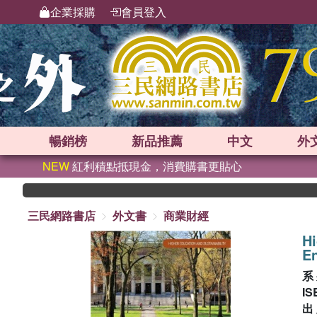
企業採購
會員登入
暢銷榜
新品
推薦
中文
外
NEW
紅利積點抵現金，消費購書更貼心
三民網路書店
外文書
商業財經
H
En
系
IS
出