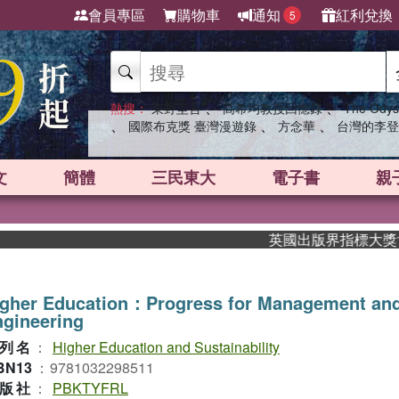
會員專區
購物車
通知
紅利兌換
5
、
、
熱搜：
東野圭吾
高希均教授回憶錄
The Odys
、
、
、
國際布克獎 臺灣漫遊錄
方念華
台灣的李登
文
簡體
三民東大
電子書
親
英國出版界指標大獎肯定！A
igher Education：Progress for Management an
gineering
列名
：
Higher Education and Sustainability
BN13
：
9781032298511
版社
：
PBKTYFRL