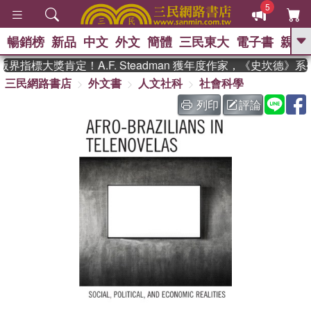
5
暢銷榜
新品
中文
外文
簡體
三民東大
電子書
親子
GO
界指標大獎肯定！A.F. Steadman 獲年度作家，《史坎德》
三民網路書店
外文書
人文社科
社會科學
、
熱搜：
東野圭吾
高希均教授回憶錄
、
、
、
The Odyssey
父親節
如果歷
列印
評論
、
、
史是一群喵
暑期推薦
國際布克
、
、
獎 臺灣漫遊錄
方念華
台灣的李
、
、
登輝時代
數學女孩：黎曼猜想
偉大的迷走神經