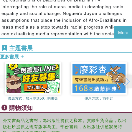
interrogating the role of mass media in developing racial
equality and social change. Nogueira Joyce challenges
assumptions that place the inclusion of Afro-Brazilians in
mass media as a step towards racial progress while
More
contextualizing media representation with the social,
political, and economic realities of the Brazilian society at
主題書展
large, thus linking media representations to progressive
gains and conservative backlashes in the Brazilian public
更多書展
sphere. This book joins conversations with other works on
multiculturalism, Blackness, and whiteness within media
studies, critical race and ethnic studies, and Latin
American studies. This multilayered approach combines
textual analysis with studies of political and economic
systems and digital media activism to carefully unravel
優惠方式：
加入即送50元購書金
優惠方式：
19折起
Brazilian racial dynamics.
購物須知
外文書商品之書封，為出版社提供之樣本。實際出貨商品，以出
版社所提供之現有版本為主。部份書籍，因出版社供應狀況特