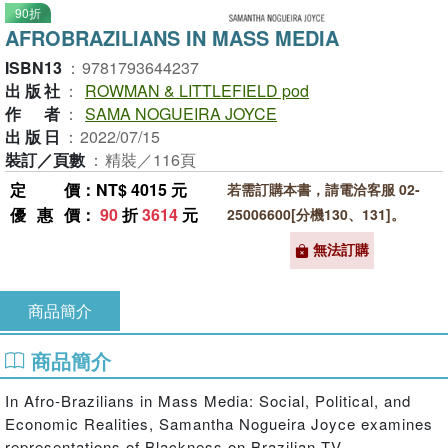
90折
AFROBRAZILIANS IN MASS MEDIA
ISBN13
：
9781793644237
出版社
：
ROWMAN & LITTLEFIELD pod
作者
：
SAMA NOGUEIRA JOYCE
出版日
：
2022/07/15
裝訂／頁數
：
精裝／116頁
定價
：NT$ 4015 元
若需訂購本書，請電洽客服 02-
優惠價
：
90
折
3614
元
25006600[分機130、131]。
無法訂購
商品簡介
商品簡介
In Afro-Brazilians in Mass Media: Social, Political, and
Economic Realities, Samantha Nogueira Joyce examines
representations of Blackness on Brazilian TV,