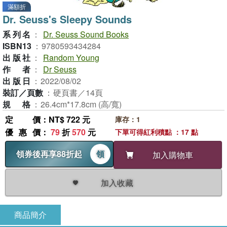
滿額折
Dr. Seuss's Sleepy Sounds
系列名
：
Dr. Seuss Sound Books
ISBN13
：
9780593434284
出版社
：
Random Young
作者
：
Dr Seuss
出版日
：
2022/08/02
裝訂／頁數
：
硬頁書／14頁
規格
：
26.4cm*17.8cm (高/寬)
定價
：NT$ 722 元
庫存：1
優惠價
：
79
折
570
元
下單可得紅利積點 ：17 點
領券後再享88折起
領
加入購物車
加入收藏
商品簡介