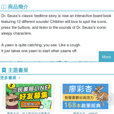
商品簡介
Dr. Seuss's classic bedtime story is now an interactive board book
featuring 12 different sounds! Children will love to spot the icons,
press the buttons, and listen to the sounds of Dr. Seuss's iconic
sleepy characters.
A yawn is quite catching, you see. Like a cough.
It just takes one yawn to start other yawns off.
More
Introduce little ones to the world of Dr. Seuss with this interactive
adaptation of Dr. Seuss's Sleep Book that's perfect for babies and
主題書展
toddlers. From yawns and the sound of brushing teeth to silly
更多書展
snores and a lullaby melody, the twelve sounds featured in the
story are almost guaranteed to make kids (and adults!) sleepy,
making this an ideal read before naps or bedtime.
The colorful sound module comes with a handy on/off switch, and
batteries can be easily replaced.
優惠方式：
加入即送50元購書金
優惠方式：
19折起