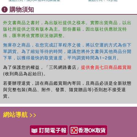
購物須知
With simple, rhyming text and bold, colorful illustrations, this sound
book is the perfect gift for new parents, sleepover-hosting
grandparents, and a new generation of Dr. Seuss fans.
外文書商品之書封，為出版社提供之樣本。實際出貨商品，以出
版社所提供之現有版本為主。部份書籍，因出版社供應狀況特
殊，匯率將依實際狀況做調整。
無庫存之商品，在您完成訂單程序之後，將以空運的方式為你下
單調貨。為了縮短等待的時間，建議您將外文書與其他商品分開
下單，以獲得最快的取貨速度，平均調貨時間為1~2個月。
為了保護您的權益，「三民網路書店」
提供會員七日商品鑑賞期
(收到商品為起始日)。
若要辦理退貨，請在商品鑑賞期內寄回，且商品必須是全新狀態
與完整包裝(商品、附件、發票、隨貨贈品等)否則恕不接受退
貨。
網站導航 >>