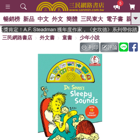
5
暢銷榜
新品
中文
外文
簡體
三民東大
電子書
親子
GO
肯定！A.F. Steadman 獲年度作家，《史坎德》系列帶你踏
三民網路書店
外文書
童書
少年小說
、
、
熱搜：
東野圭吾
The Odyssey
、
如果歷史是一群喵
國際布克獎 臺灣
列印
評論
、
、
漫遊錄
方念華
台灣的李登輝時
、
、
代
數學女孩：黎曼猜想
偉大的
迷走神經