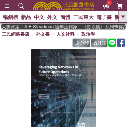
5
暢銷榜
新品
中文
外文
簡體
三民東大
電子書
親子
GO
獎肯定！A.F. Steadman 獲年度作家，《史坎德》系列帶你
三民網路書店
外文書
人文社科
政治學
、
、
熱搜：
東野圭吾
The Odyssey
、
、
父親節
如果歷史是一群喵
暑期
列印
評論
、
、
推薦
國際布克獎 臺灣漫遊錄
方
、
、
念華
台灣的李登輝時代
數學女
、
孩：黎曼猜想
偉大的迷走神經