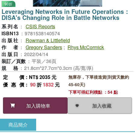
90折
Leveraging Networks in Future Operations：
DISA's Changing Role in Battle Networks
系列名
：
CSIS Reports
ISBN13
：
9781538140574
出版社
：
Rowman & Littlefield
作者
：
Gregory Sanders
;
Rhys McCormick
出版日
：
2022/04/14
裝訂／頁數
：
平裝／36頁
規格
：
21.8cm*27.7cm*0.3cm (高/寬/厚)
定價
：NT$ 2035 元
無庫存，下單後進貨(到貨天數約
優惠價
：
90
折
1832
元
45-60天)
下單可得紅利積點 ：54 點
加入收藏
加入購物車
商品簡介