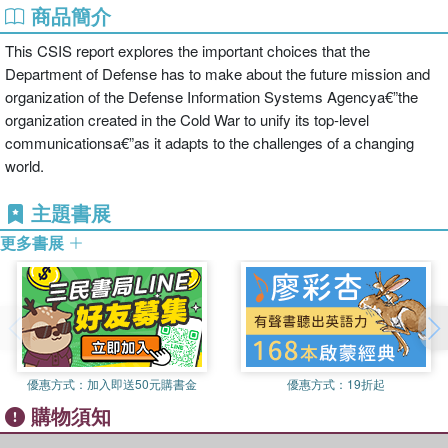
商品簡介
This CSIS report explores the important choices that the
Department of Defense has to make about the future mission and
organization of the Defense Information Systems Agencya€”the
organization created in the Cold War to unify its top-level
communicationsa€”as it adapts to the challenges of a changing
world.
主題書展
更多書展
優惠方式：
加入即送50元購書金
優惠方式：
19折起
購物須知