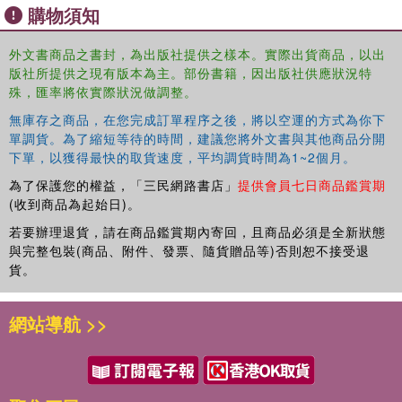
購物須知
Covers advances in understanding of chemical, structural,
physical, mechanical, and tribological properties for modern
外文書商品之書封，為出版社提供之樣本。實際出貨商品，以出
material processing
版社所提供之現有版本為主。部份書籍，因出版社供應狀況特
殊，匯率將依實際狀況做調整。
Highlights methods to yield longer service life
無庫存之商品，在您完成訂單程序之後，將以空運的方式為你下
單調貨。為了縮短等待的時間，建議您將外文書與其他商品分開
Considers prospects for future applications of emerging DLC
下單，以獲得最快的取貨速度，平均調貨時間為1~2個月。
technologies
為了保護您的權益，「三民網路書店」
提供會員七日商品鑑賞期
This work is aimed at materials science and engineering
(收到商品為起始日)。
researchers, advanced students, and industry
若要辦理退貨，請在商品鑑賞期內寄回，且商品必須是全新狀態
professionals.
與完整包裝(商品、附件、發票、隨貨贈品等)否則恕不接受退
貨。
網站導航 >>