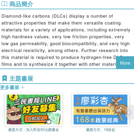
商品簡介
Diamond-like carbons (DLCs) display a number of
attractive properties that make them versatile coating
materials for a variety of applications, including extremely
high hardness values, very low friction properties, very
low gas permeability, good biocompatibility, and very high
electrical resistivity, among others. Further research into
this material is required to produce hydrogen-free DLC
More
films and to synthesize it together with other materials,
thereby obtaining better film properties.
Diamond-Like
主題書展
Carbon Coatings: Technologies and Applications
examines
emerging manufacturing technologies for DLCs with the
更多書展
aim of improving their properties for use in practical
applications.
Discusses DLC coatings used in mechanical, manufacturing, and
medical applications
Details recent developments in the novel synthesis of DLC films
優惠方式：
加入即送50元購書金
優惠方式：
19折起