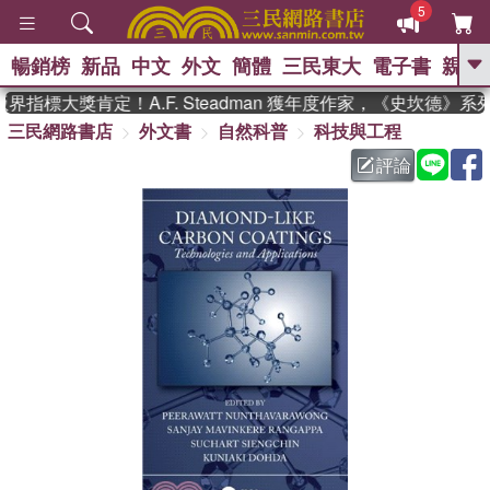
5
暢銷榜
新品
中文
外文
簡體
三民東大
電子書
親子
GO
指標大獎肯定！A.F. Steadman 獲年度作家，《史坎德》
三民網路書店
外文書
自然科普
科技與工程
、
熱搜：
東野圭吾
高希均教授回憶錄
、
、
、
The Odyssey
父親節
如果歷
評論
、
、
史是一群喵
暑期推薦
國際布克
、
、
獎 臺灣漫遊錄
方念華
台灣的李
、
、
登輝時代
數學女孩：黎曼猜想
偉大的迷走神經