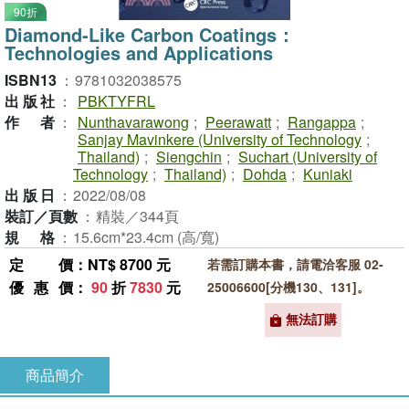
90折
Diamond-Like Carbon Coatings：
Technologies and Applications
ISBN13
：
9781032038575
出版社
：
PBKTYFRL
作者
：
Nunthavarawong
;
Peerawatt
;
Rangappa
;
Sanjay Mavinkere (University of Technology
;
Thailand)
;
Siengchin
;
Suchart (University of
Technology
;
Thailand)
;
Dohda
;
Kuniaki
出版日
：
2022/08/08
裝訂／頁數
：
精裝／344頁
規格
：
15.6cm*23.4cm (高/寬)
定價
：NT$ 8700 元
若需訂購本書，請電洽客服 02-
優惠價
：
90
折
7830
元
25006600[分機130、131]。
無法訂購
商品簡介