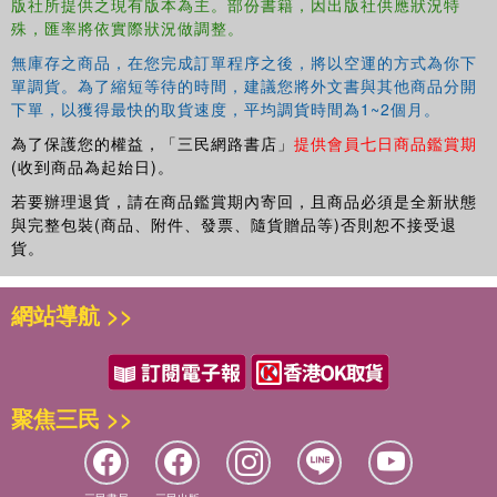
版社所提供之現有版本為主。部份書籍，因出版社供應狀況特
coupled with short problem-based case studies reflecting
殊，匯率將依實際狀況做調整。
a range of organizations and perspectives, illustrating how
the theory translates to practice, with each case study
無庫存之商品，在您完成訂單程序之後，將以空運的方式為你下
followed by a set of questions to encourage understanding
單調貨。為了縮短等待的時間，建議您將外文書與其他商品分開
下單，以獲得最快的取貨速度，平均調貨時間為1~2個月。
and analysis. Non-technical and comprehensive, this
textbook shows final year undergraduate students and
為了保護您的權益，「三民網路書店」
提供會員七日商品鑑賞期
postgraduate students of Cyber Security Management, as
(收到商品為起始日)。
well as reflective practitioners, how to adopt a pro-active
若要辦理退貨，請在商品鑑賞期內寄回，且商品必須是全新狀態
approach to the management of cyber security. Online
與完整包裝(商品、附件、發票、隨貨贈品等)否則恕不接受退
resources include PowerPoint slides, an instructor's
貨。
manual and a test bank of questions.
網站導航 >>
聚焦三民 >>