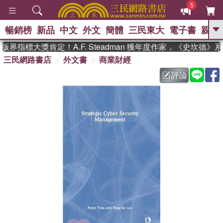
5
暢銷榜
新品
中文
外文
簡體
三民東大
電子書
親子
GO
界指標大獎肯定！A.F. Steadman 獲年度作家，《史坎德》
三民網路書店
外文書
商業財經
、
熱搜：
東野圭吾
高希均教授回憶錄
、
、
、
The Odyssey
父親節
如果歷
評論
、
、
史是一群喵
暑期推薦
國際布克
、
、
獎 臺灣漫遊錄
方念華
台灣的李
、
、
登輝時代
數學女孩：黎曼猜想
偉大的迷走神經