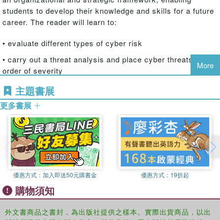
students to develop their knowledge and skills for a future
career. The reader will learn to:
• evaluate different types of cyber risk
• carry out a threat analysis and place cyber threats in
More
order of severity
• formulate appropriate cyber security management policy
主題書展
• establish an organization-specific intelligence framework
更多書展
and security culture
• devise and implement a cyber security awareness
programme
• integrate cyber security within an organization's
operating system
優惠方式：
加入即送50元購書金
優惠方式：
19折起
購物須知
Learning objectives, chapter summaries and further
reading in each chapter provide structure and routes to
外文書商品之書封，為出版社提供之樣本。實際出貨商品，以出
further in-depth research. Firm theoretical grounding is