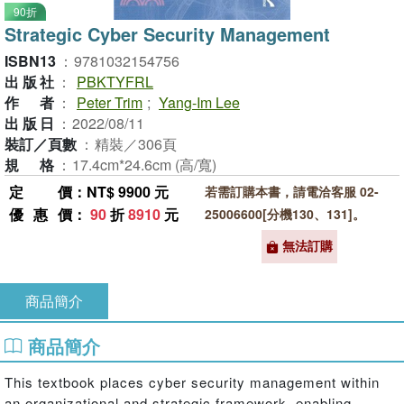
90折
Strategic Cyber Security Management
ISBN13
：
9781032154756
出版社
：
PBKTYFRL
作者
：
Peter Trim
;
Yang-Im Lee
出版日
：
2022/08/11
裝訂／頁數
：
精裝／306頁
規格
：
17.4cm*24.6cm (高/寬)
定價
：NT$ 9900 元
若需訂購本書，請電洽客服 02-
優惠價
：
90
折
8910
元
25006600[分機130、131]。
無法訂購
商品簡介
商品簡介
This textbook places cyber security management within
an organizational and strategic framework, enabling