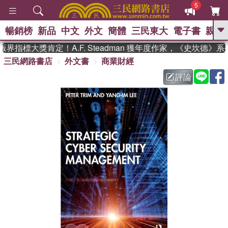
5
暢銷榜
新品
中文
外文
簡體
三民東大
電子書
親子
GO
界指標大獎肯定！A.F. Steadman 獲年度作家，《史坎德》
三民網路書店
外文書
商業財經
、
熱搜：
東野圭吾
高希均教授回憶錄
、
、
、
The Odyssey
父親節
如果歷
評論
、
、
史是一群喵
暑期推薦
國際布克
、
、
獎 臺灣漫遊錄
方念華
台灣的李
、
、
登輝時代
數學女孩：黎曼猜想
偉大的迷走神經