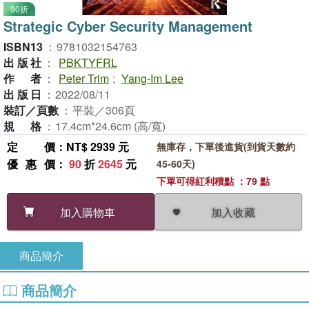
90折
Strategic Cyber Security Management
ISBN13
：
9781032154763
出版社
：
PBKTYFRL
作者
：
Peter Trim
;
Yang-Im Lee
出版日
：
2022/08/11
裝訂／頁數
：
平裝／306頁
規格
：
17.4cm*24.6cm (高/寬)
定價
：NT$ 2939 元
無庫存，下單後進貨(到貨天數約
優惠價
：
90
折
2645
元
45-60天)
下單可得紅利積點 ：79 點
加入收藏
加入購物車
商品簡介
商品簡介