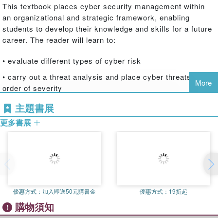
This textbook places cyber security management within
an organizational and strategic framework, enabling
students to develop their knowledge and skills for a future
career. The reader will learn to:
• evaluate different types of cyber risk
• carry out a threat analysis and place cyber threats in
More
order of severity
• formulate appropriate cyber security management policy
主題書展
• establish an organization-specific intelligence framework
更多書展
and security culture
• devise and implement a cyber security awareness
programme
• integrate cyber security within an organization's
operating system
優惠方式：
加入即送50元購書金
優惠方式：
19折起
購物須知
Learning objectives, chapter summaries and further
reading in each chapter provide structure and routes to