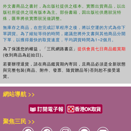
外文書商品之書封，為出版社提供之樣本。實際出貨商品，以出
further in-depth research. Firm theoretical grounding is
版社所提供之現有版本為主。部份書籍，因出版社供應狀況特
coupled with short problem-based case studies reflecting
殊，匯率將依實際狀況做調整。
a range of organizations and perspectives, illustrating how
the theory translates to practice, with each case study
無庫存之商品，在您完成訂單程序之後，將以空運的方式為你下
followed by a set of questions to encourage understanding
單調貨。為了縮短等待的時間，建議您將外文書與其他商品分開
下單，以獲得最快的取貨速度，平均調貨時間為1~2個月。
and analysis. Non-technical and comprehensive, this
textbook shows final year undergraduate students and
為了保護您的權益，「三民網路書店」
提供會員七日商品鑑賞期
postgraduate students of Cyber Security Management, as
(收到商品為起始日)。
well as reflective practitioners, how to adopt a pro-active
若要辦理退貨，請在商品鑑賞期內寄回，且商品必須是全新狀態
approach to the management of cyber security. Online
與完整包裝(商品、附件、發票、隨貨贈品等)否則恕不接受退
resources include PowerPoint slides, an instructor's
貨。
manual and a test bank of questions.
網站導航 >>
聚焦三民 >>