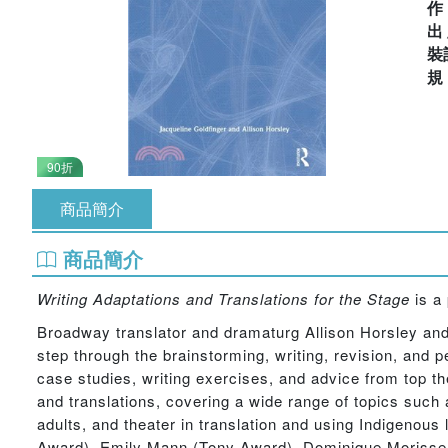
出
裝
90折
商品簡介
商品簡介
Writing Adaptations and Translations for the Stage
is a 
Broadway translator and dramaturg Allison Horsley and
step through the brainstorming, writing, revision, and 
case studies, writing exercises, and advice from top th
and translations, covering a wide range of topics such
adults, and theater in translation and using Indigenou
Award), Emily Mann (Tony Award), Dominique Morisse