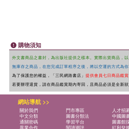
購物須知
外文書商品之書封，為出版社提供之樣本。實際出貨商品，以
無庫存之商品，在您完成訂單程序之後，將以空運的方式為你
為了保護您的權益，「三民網路書店」
提供會員七日商品鑑賞
若要辦理退貨，請在商品鑑賞期內寄回，且商品必須是全新狀
網站導航 >>
關於我們
門市專區
人才招
中文分類
圖書分類法
中國圖
通關密碼
學習平台
圖書館採
異業合作
閱讀潮評
紅利兌