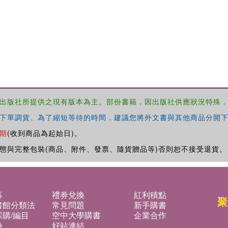
出版社所提供之現有版本為主。部份書籍，因出版社供應狀況特殊
下單調貨。為了縮短等待的時間，建議您將外文書與其他商品分開下
期
(收到商品為起始日)。
態與完整包裝(商品、附件、發票、隨貨贈品等)否則恕不接受退貨。
募
禮券兌換
紅利積點
聚
書館分類法
常見問題
新手購書
購/編目
空中大學購書
企業合作
換
好站連結