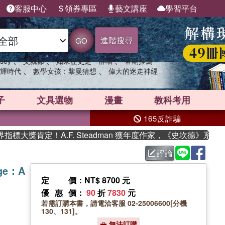
客服中心
領券專區
藝文講座
學習平台
進階搜尋
GO
、
、
、
sey
父親節
如果歷史是一群喵
暑期推薦
、
、
輝時代
數學女孩：黎曼猜想
偉大的迷走神經
子
文具選物
漫畫
教科考用
165反詐騙
獎肯定！A.F. Steadman 獲年度作家，《史坎德》系列帶你
評論
tage：A
定價
：NT$ 8700 元
優惠價
：
90
折
7830
元
若需訂購本書，請電洽客服 02-25006600[分機
130、131]。
無法訂購