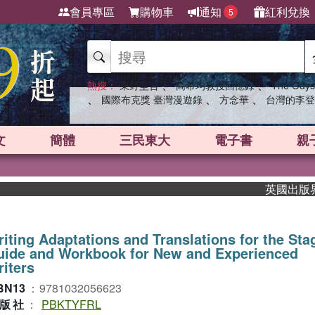
會員專區
購物車
通知
紅利兌換
5
、
、
熱搜：
東野圭吾
高希均教授回憶錄
The Odys
、
、
、
國際布克獎 臺灣漫遊錄
方念華
台灣的李登
文
簡體
三民東大
電子書
親
英國出版界指標大
iting Adaptations and Translations for the S
uide and Workbook for New and Experienced
iters
BN13
：
9781032056623
版社
：
PBKTYFRL