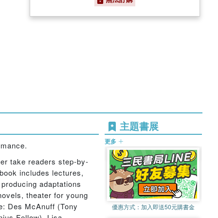
主題書展
更多
ormance.
er take readers step-by-
 book includes lectures,
d producing adaptations
ovels, theater for young
ude: Des McAnuff (Tony
優惠方式：
加入即送50元購書金
us Fellow), Lisa