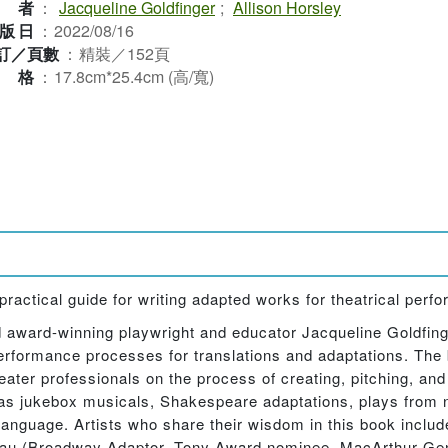
作者
：
Jacqueline Goldfinger
;
Allison Horsley
版日
：
2022/08/16
訂／頁數
：
精裝／152頁
規格
：
17.8cm*25.4cm (高/寬)
practical guide for writing adapted works for theatrical perf
 award-winning playwright and educator Jacqueline Goldfing
performance processes for translations and adaptations. The
eater professionals on the process of creating, pitching, an
 as jukebox musicals, Shakespeare adaptations, plays from n
s language. Artists who share their wisdom in this book incl
au (Broadway Adaptor, Tony Award nominee, MacArthur Geni