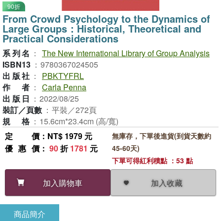
90折
From Crowd Psychology to the Dynamics of
Large Groups：Historical, Theoretical and
Practical Considerations
系列名
：
The New International Library of Group Analysis
ISBN13
：
9780367024505
出版社
：
PBKTYFRL
作者
：
Carla Penna
出版日
：
2022/08/25
裝訂／頁數
：
平裝／272頁
規格
：
15.6cm*23.4cm (高/寬)
定價
：NT$ 1979 元
無庫存，下單後進貨(到貨天數約
優惠價
：
90
折
1781
元
45-60天)
下單可得紅利積點 ：53 點
加入收藏
加入購物車
商品簡介