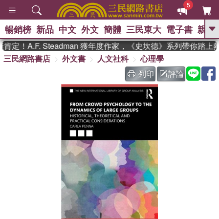
5
暢銷榜
新品
中文
外文
簡體
三民東大
電子書
親子
GO
定！A.F. Steadman 獲年度作家，《史坎德》系列帶你踏上
三民網路書店
外文書
人文社科
心理學
、
、
熱搜：
東野圭吾
The Odyssey
、
、
父親節
如果歷史是一群喵
暑期
列印
評論
、
、
推薦
國際布克獎 臺灣漫遊錄
方
、
、
念華
台灣的李登輝時代
數學女
、
孩：黎曼猜想
偉大的迷走神經