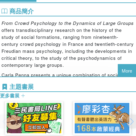
商品簡介
From Crowd Psychology to the Dynamics of Large Groups
offers transdisciplinary research on the history of the
study of social formations, ranging from nineteenth-
century crowd psychology in France and twentieth-century
Freudian mass psychology, including the developments in
critical theory, to the study of the psychodynamics of
contemporary large groups.
More
Carla Penna presents a unique combination of sociology,
psychoanalysis, and group analysis in the study of social
主題書展
formations. This book revisits the epistemological basis of
更多書展
group analysis by introducing and discussing its historical
path, especially in connection with the study of large
groups and investigations of the social unconscious in
persons, groups, and societies. It also explores early work
on group relations and contemporary research on the
basic-assumption group in England, particularly Hopper's