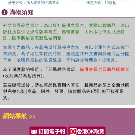
theory of Incohesion as a fourth basic assumption.
From
優惠方式：
加入即送50元購書金
優惠方式：
19折起
Crowd Psychology to the Dynamics of Large Groups
購物須知
enables the reader to map out the field of the unconscious
life of crowds illuminating the darkness of twenty-first
外文書商品之書封，為出版社提供之樣本。實際出貨商品，以出
century collective movements.
版社所提供之現有版本為主。部份書籍，因出版社供應狀況特
殊，匯率將依實際狀況做調整。
The reflections in this book present new perspectives for
psychologists, psychoanalysts, group analysts,
無庫存之商品，在您完成訂單程序之後，將以空運的方式為你下
sociologists, and historians to investigate the
單調貨。為了縮短等待的時間，建議您將外文書與其他商品分開
下單，以獲得最快的取貨速度，平均調貨時間為1~2個月。
psychodynamics of contemporary crowds, masses, and
social systems.
為了保護您的權益，「三民網路書店」
提供會員七日商品鑑賞期
(收到商品為起始日)。
若要辦理退貨，請在商品鑑賞期內寄回，且商品必須是全新狀態
與完整包裝(商品、附件、發票、隨貨贈品等)否則恕不接受退
貨。
網站導航 >>