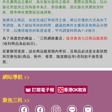
外文書商品之書封，為出版社提供之樣本。實際出貨商品，以出
An expanded discussion of the philosophical grounding of narrative
版社所提供之現有版本為主。部份書籍，因出版社供應狀況特
inquiry
殊，匯率將依實際狀況做調整。
無庫存之商品，在您完成訂單程序之後，將以空運的方式為你下
An expanded discussion of relational ethics in narrative inquiry that
單調貨。為了縮短等待的時間，建議您將外文書與其他商品分開
highlights links to a relational ontology
下單，以獲得最快的取貨速度，平均調貨時間為1~2個月。
An updated account of the field of narrative inquiry that highlights
為了保護您的權益，「三民網路書店」
提供會員七日商品鑑賞期
future directions, including the necessity of response groups,
(收到商品為起始日)。
and questions of responsibility and community
若要辦理退貨，請在商品鑑賞期內寄回，且商品必須是全新狀態
與完整包裝(商品、附件、發票、隨貨贈品等)否則恕不接受退
The increasing interest in narrative inquiry as research
貨。
methodology across disciplines makes this book an
essential guide and an excellent text for graduate courses
網站導航 >>
in qualitative inquiry, education and nursing research,
sociology, and all courses in autobiographical and
narrative research and inquiry.
聚焦三民 >>