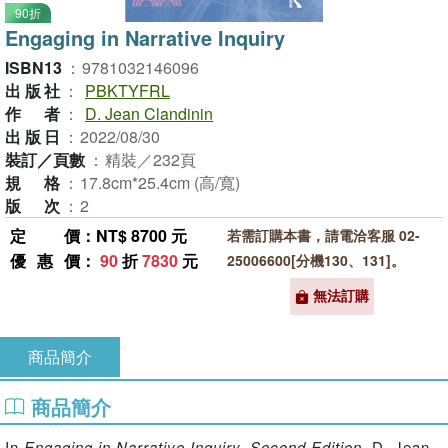
90折
Engaging in Narrative Inquiry
ISBN13
：
9781032146096
出版社
：
PBKTYFRL
作者
：
D. Jean Clandinin
出版日
：
2022/08/30
裝訂／頁數
：
精裝／232頁
規格
：
17.8cm*25.4cm (高/寬)
版次
：
2
定價
：NT$ 8700 元
若需訂購本書，請電洽客服 02-
優惠價
：
90
折
7830
元
25006600[分機130、131]。
無法訂購
商品簡介
商品簡介
In
Engaging in Narrative Inquiry, Second Edition
, D. Jean