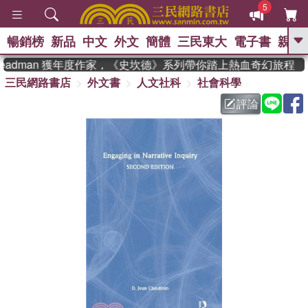
5
暢銷榜
新品
中文
外文
簡體
三民東大
電子書
親子
GO
teadman 獲年度作家，《史坎德》系列帶你踏上熱血奇幻旅程
三民網路書店
外文書
人文社科
社會科學
、
熱搜：
東野圭吾
高希均教授回憶錄
、
、
、
The Odyssey
父親節
如果歷
評論
、
、
史是一群喵
暑期推薦
國際布克
、
、
獎 臺灣漫遊錄
方念華
台灣的李
、
、
登輝時代
數學女孩：黎曼猜想
偉大的迷走神經