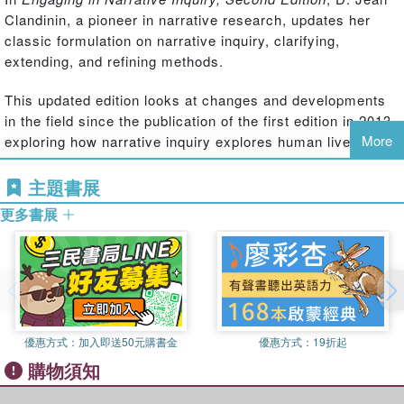
Clandinin, a pioneer in narrative research, updates her
classic formulation on narrative inquiry, clarifying,
extending, and refining methods.
This updated edition looks at changes and developments
in the field since the publication of the first edition in 2013,
More
exploring how narrative inquiry explores human lives
through a narrative lens that honors experience as a
source of important knowledge and understanding. The
主題書展
book includes several exemplary cases with the author's
更多書展
critique and analysis of the work.
The following are new to this edition:
New exemplary cases, including Menon's autobiographical
narrative inquiry as the starting point for framing a research puzzle
and justifying a study, Chung's account of a study that begins with
優惠方式：
加入即送50元購書金
優惠方式：
19折起
living alongside participants, and a paper from Swanson's
購物須知
autobiographical narrative inquiry