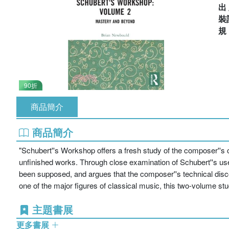
出
裝
90折
商品簡介
商品簡介
"Schubert''s Workshop offers a fresh study of the composer''s c
unfinished works. Through close examination of Schubert''s us
been supposed, and argues that the composer''s technical discove
one of the major figures of classical music, this two-volume st
主題書展
更多書展