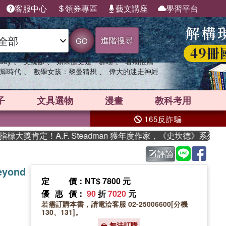
客服中心
領券專區
藝文講座
學習平台
進階搜尋
GO
、
、
、
sey
父親節
如果歷史是一群喵
暑期推薦
、
、
輝時代
數學女孩：黎曼猜想
偉大的迷走神經
子
文具選物
漫畫
教科考用
165反詐騙
獎肯定！A.F. Steadman 獲年度作家，《史坎德》系列帶你
評論
eyond
定價
：NT$ 7800 元
優惠價
：
90
折
7020
元
若需訂購本書，請電洽客服 02-25006600[分機
130、131]。
無法訂購