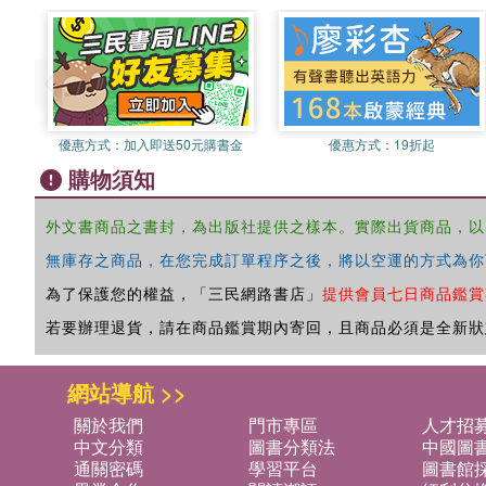
優惠方式：
加入即送50元購書金
優惠方式：
19折起
購物須知
外文書商品之書封，為出版社提供之樣本。實際出貨商品，以
無庫存之商品，在您完成訂單程序之後，將以空運的方式為你
為了保護您的權益，「三民網路書店」
提供會員七日商品鑑賞
若要辦理退貨，請在商品鑑賞期內寄回，且商品必須是全新狀
網站導航 >>
關於我們
門市專區
人才招
中文分類
圖書分類法
中國圖
通關密碼
學習平台
圖書館採