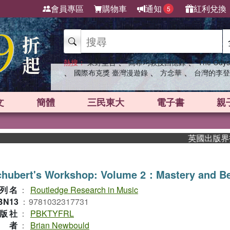
會員專區
購物車
通知
紅利兌換
5
、
、
熱搜：
東野圭吾
高希均教授回憶錄
The Odys
、
、
、
國際布克獎 臺灣漫遊錄
方念華
台灣的李登
文
簡體
三民東大
電子書
親
英國出版界指標大
chubert's Workshop: Volume 2：Mastery and B
列名
：
Routledge Research in Music
BN13
：
9781032317731
版社
：
PBKTYFRL
作者
：
Brian Newbould