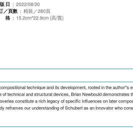
版日
：
2022/08/30
訂／頁數
：
精裝／280頁
規格
：
15.2cm*22.9cm (高/寬)
ompositional technique and its development, rooted in the author''s e
e of technical and structural devices, Brian Newbould demonstrates 
ries constitute a rich legacy of specific influences on later compose
udy reframes our understanding of Schubert as an innovator who consta