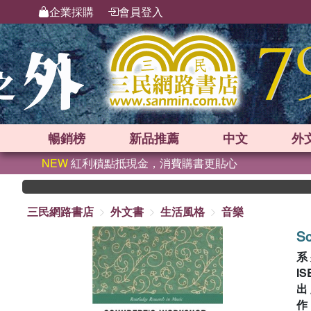
企業採購
會員登入
暢銷榜
新品
推薦
中文
外
NEW
紅利積點抵現金，消費購書更貼心
三民網路書店
外文書
生活風格
音樂
S
系
IS
出