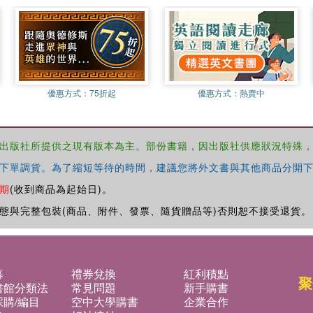
優惠方式：
75折起
優惠方式：
熱賣中
出版社所提供之現有版本為主。部份書籍，因出版社供應狀況特殊
下單調貨。為了縮短等待的時間，建議您將外文書與其他商品分開下
期
(收到商品為起始日)。
態與完整包裝(商品、附件、發票、隨貨贈品等)否則恕不接受退貨。
募
禮券兌換
紅利積點
聚
書館分類法
常見問題
新手購書
購/編目
空中大學購書
企業合作