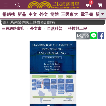
5
暢銷榜
新品
中文
外文
簡體
三民東大
電子書
親子
GO
《史坎德》系列帶你踏上熱血奇幻旅程
三民網路書店
外文書
自然科普
科技與工程
、
熱搜：
東野圭吾
高希均教授回憶錄
、
、
、
The Odyssey
父親節
如果歷
評論
、
、
史是一群喵
暑期推薦
國際布克
、
、
獎 臺灣漫遊錄
方念華
台灣的李
、
、
登輝時代
數學女孩：黎曼猜想
偉大的迷走神經