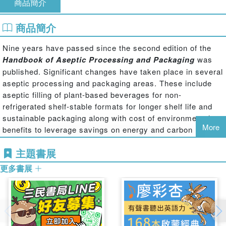
商品簡介
商品簡介
Nine years have passed since the second edition of the
Handbook of Aseptic Processing and Packaging
was
published. Significant changes have taken place in several
aseptic processing and packaging areas. These include
aseptic filling of plant-based beverages for non-
refrigerated shelf-stable formats for longer shelf life and
sustainable packaging along with cost of environmental
More
benefits to leverage savings on energy and carbon
footprint. In addition, insight into safe processing of
主題書展
particulates using two- and three-dimensional thermal
processing followed by prompt cooling is provided.
更多書展
In the third edition, the editors have compiled
contemporary topics with information synthesized from
internationally recognized authorities in their fields. In
addition to updated information, 12 new chapters have