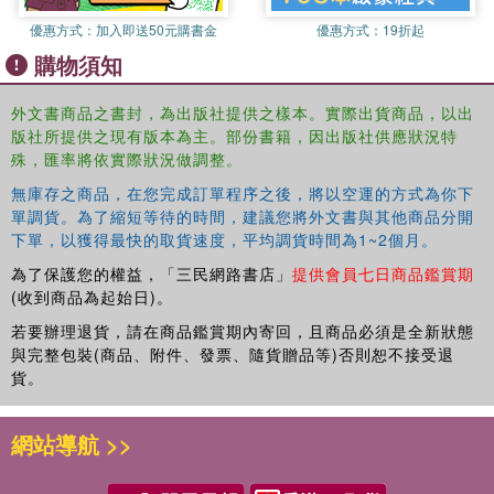
been added in this latest release with content on
優惠方式：
加入即送50元購書金
優惠方式：
19折起
Design of the aseptic processing system and thermal processing
Thermal process equipment and technology for heating and cooling
購物須知
Flow and residence time distribution (RTD) for homogeneous and
heterogeneous fluids
外文書商品之書封，為出版社提供之樣本。實際出貨商品，以出
Thermal process and optimization of aseptic processing containing
版社所提供之現有版本為主。部份書籍，因出版社供應狀況特
殊，匯率將依實際狀況做調整。
solid particulates
Aseptic filling and packaging equipment for retail products and food
無庫存之商品，在您完成訂單程序之後，將以空運的方式為你下
service
單調貨。為了縮短等待的時間，建議您將外文書與其他商品分開
Design of facility, infrastructure, and utilities
下單，以獲得最快的取貨速度，平均調貨時間為1~2個月。
Cleaning and sanitization for aseptic processing and packaging
為了保護您的權益，「三民網路書店」
提供會員七日商品鑑賞期
operations
(收到商品為起始日)。
Microbiology of aseptically processed and packaged products
若要辦理退貨，請在商品鑑賞期內寄回，且商品必須是全新狀態
Risk-based analyses and methodologies
與完整包裝(商品、附件、發票、隨貨贈品等)否則恕不接受退
Establishment of "validated state" for aseptic processing and
貨。
packaging systems
Quality and food safety management systems for aseptic and
extended shelf life (ESL) manufacturing
網站導航 >>
Computational and numerical models and simulations for aseptic
processing