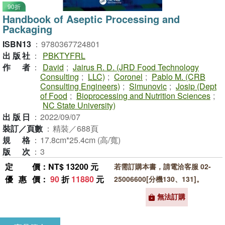
90折
Handbook of Aseptic Processing and
Packaging
ISBN13
：
9780367724801
出版社
：
PBKTYFRL
作者
：
David
;
Jairus R. D. (JRD Food Technology
Consulting
;
LLC)
;
Coronel
;
Pablo M. (CRB
Consulting Engineers)
;
Simunovic
;
Josip (Dept
of Food
;
Bioprocessing and Nutrition Sciences
;
NC State University)
出版日
：
2022/09/07
裝訂／頁數
：
精裝／688頁
規格
：
17.8cm*25.4cm (高/寬)
版次
：
3
定價
：NT$ 13200 元
若需訂購本書，請電洽客服 02-
優惠價
：
90
折
11880
元
25006600[分機130、131]。
無法訂購