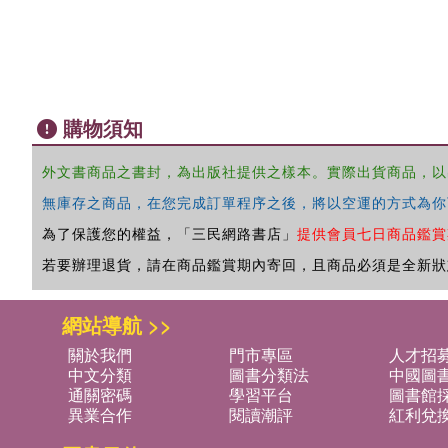
購物須知
外文書商品之書封，為出版社提供之樣本。實際出貨商品，以
無庫存之商品，在您完成訂單程序之後，將以空運的方式為你
為了保護您的權益，「三民網路書店」
提供會員七日商品鑑賞
若要辦理退貨，請在商品鑑賞期內寄回，且商品必須是全新狀
網站導航 >>
關於我們
門市專區
人才招
中文分類
圖書分類法
中國圖
通關密碼
學習平台
圖書館採
異業合作
閱讀潮評
紅利兌