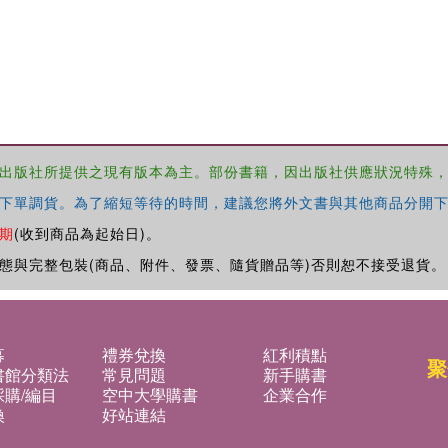
出版社所提供之現有版本為主。部份書籍，因出版社供應狀況特殊
下單調貨。為了縮短等待的時間，建議您將外文書與其他商品分開下
期
(收到商品為起始日)。
態與完整包裝(商品、附件、發票、隨貨贈品等)否則恕不接受退貨。
募
禮券兌換
紅利積點
聚
書館分類法
常見問題
新手購書
購/編目
空中大學購書
企業合作
換
好站連結