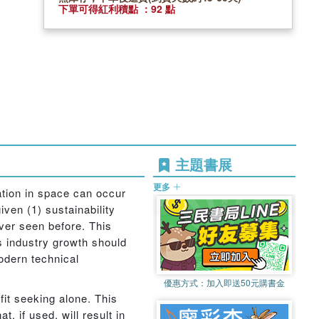
下單可得紅利積點 ：92 點
主題書展
更多
ation in space can occur
iven (1) sustainability
ver seen before. This
is industry growth should
odern technical
優惠方式：
加入即送50元購書金
it seeking alone. This
, if used, will result in