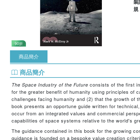
裝
90折
商品簡介
商品簡介
The Space Industry of the Future
consists of the first
for the greater benefit of humanity using principles of c
challenges facing humanity and (2) that the growth of
book presents an opportune guide written for technical,
occur from an integrated values and commercial perspec
capabilities of space systems relative to the world's g
The guidance contained in this book for the growing co
guidance is founded on a bespoke value creation criteria t