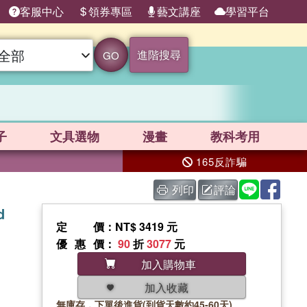
客服中心
領券專區
藝文講座
學習平台
進階搜尋
GO
子
文具選物
漫畫
教科考用
165反詐騙
列印
評論
d
定價
：NT$ 3419 元
優惠價
：
90
折
3077
元
加入購物車
加入收藏
無庫存，下單後進貨(到貨天數約45-60天)