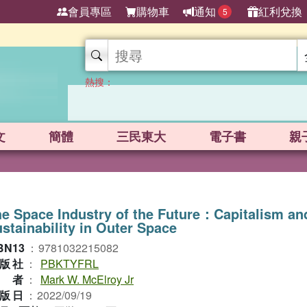
會員專區
購物車
通知
紅利兌換
5
熱搜：
文
簡體
三民東大
電子書
親
e Space Industry of the Future：Capitalism an
stainability in Outer Space
BN13
：
9781032215082
版社
：
PBKTYFRL
作者
：
Mark W. McElroy Jr
版日
：
2022/09/19