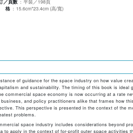
訂／頁數
：
平裝／198頁
規格
：
15.6cm*23.4cm (高/寬)
 instance of guidance for the space industry on how value cre
apitalism and sustainability. The timing of this book is ideal g
 the commercial space economy is now occurring at a rate ne
 business, and policy practitioners alike that frames how th
tive. This perspective is presented in the context of the m
reatest problems.
mmercial space industry includes considerations beyond prof
o apply in the context of for-profit outer space activities that