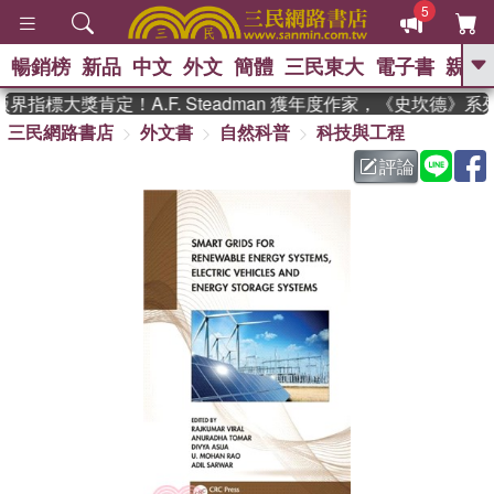
5
暢銷榜
新品
中文
外文
簡體
三民東大
電子書
親子
GO
指標大獎肯定！A.F. Steadman 獲年度作家，《史坎德》
三民網路書店
外文書
自然科普
科技與工程
、
、
熱搜：
東野圭吾
The Odyssey
、
、
、
父親節
花開錦繡
暑期推薦
評論
、
、
方念華
台灣的李登輝時代
數學
、
女孩：黎曼猜想
偉大的迷走神經
、
、
如果歷史是一群喵
臺灣漫遊錄