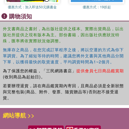
優惠方式：
加入即送50元購書金
優惠方式：
19折起
Discusses the analysis and modeling of the large-scale integration
of renewable energy systems, electric vehicles, and energy
購物須知
storage systems
Covers issues and challenges encountered in the large-scale
外文書商品之書封，為出版社提供之樣本。實際出貨商品，以出
integration of electric vehicles, energy storage systems and
版社所提供之現有版本為主。部份書籍，因出版社供應狀況特
殊，匯率將依實際狀況做調整。
renewable energy systems into future smart grid design
Provides simulation with case studies and real-world applications
無庫存之商品，在您完成訂單程序之後，將以空運的方式為你下
related to energy system models, electric vehicles, and energy
單調貨。為了縮短等待的時間，建議您將外文書與其他商品分開
storage systems
下單，以獲得最快的取貨速度，平均調貨時間為1~2個月。
Discusses the integration of large renewable energy systems, with
為了保護您的權益，「三民網路書店」
提供會員七日商品鑑賞期
the presence of a large number of electric vehicles and storage
(收到商品為起始日)。
devices/systems
若要辦理退貨，請在商品鑑賞期內寄回，且商品必須是全新狀態
Discussing concepts of smart grids, together with the
與完整包裝(商品、附件、發票、隨貨贈品等)否則恕不接受退
deployment of electric vehicles, energy storage systems
貨。
and renewable energy systems, this text will be useful as
a reference text for graduate students and academic
網站導航 >>
researchers in the fields of electrical engineering,
electronics and communication engineering, renewable
energy, and clean technologies. It further discusses