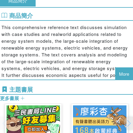
商品簡介
商品簡介
This comprehensive reference text discusses simulation
with case studies and realworld applications related to
energy system models, the large-scale integration of
renewable energy systems, electric vehicles, and energy
storage systems. The text covers analysis and modeling
of the large-scale integration of renewable energy
systems, electric vehicles, and energy storage systems.
More
It further discusses economic aspects useful for policy
makers and industrial professionals. It covers important
主題書展
topics, including smart grids architectures, wide-area
situational awareness (WASA), energy management
更多書展
systems (EMS), demand response (DR), smart grid
standardization exertions, virtual power plants, battery
degradation modeling, optimization approaches in
modeling, and smart metering infrastructure.
The book: