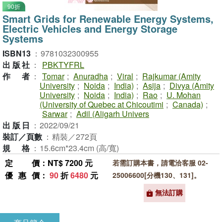
90折
Smart Grids for Renewable Energy Systems,
Electric Vehicles and Energy Storage
Systems
ISBN13
：
9781032300955
出版社
：
PBKTYFRL
作者
：
Tomar
;
Anuradha
;
Viral
;
Rajkumar (Amity
University
;
Noida
;
India)
;
Asija
;
Divya (Amity
University
;
Noida
;
India)
;
Rao
;
U. Mohan
(University of Quebec at Chicoutimi
;
Canada)
;
Sarwar
;
Adil (Aligarh Univers
出版日
：
2022/09/21
裝訂／頁數
：
精裝／272頁
規格
：
15.6cm*23.4cm (高/寬)
定價
：NT$ 7200 元
若需訂購本書，請電洽客服 02-
優惠價
：
90
折
6480
元
25006600[分機130、131]。
無法訂購