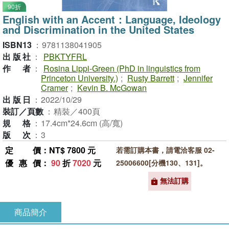
90折
English with an Accent：Language, Ideology
and Discrimination in the United States
ISBN13
：
9781138041905
出版社
：
PBKTYFRL
作者
：
Rosina Lippi-Green (PhD in linguistics from
Princeton University.)
;
Rusty Barrett
;
Jennifer
Cramer
;
Kevin B. McGowan
出版日
：
2022/10/29
裝訂／頁數
：
精裝／400頁
規格
：
17.4cm*24.6cm (高/寬)
版次
：
3
定價
：NT$ 7800 元
若需訂購本書，請電洽客服 02-
優惠價
：
90
折
7020
元
25006600[分機130、131]。
無法訂購
商品簡介