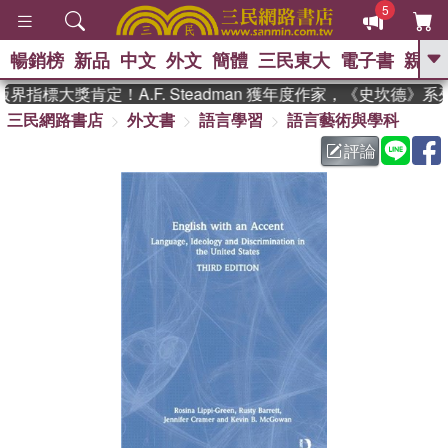
5
暢銷榜
新品
中文
外文
簡體
三民東大
電子書
親子
GO
界指標大獎肯定！A.F. Steadman 獲年度作家，《史坎德》
三民網路書店
外文書
語言學習
語言藝術與學科
、
熱搜：
東野圭吾
高希均教授回憶錄
、
、
、
The Odyssey
父親節
如果歷
評論
、
、
史是一群喵
暑期推薦
國際布克
、
、
獎 臺灣漫遊錄
方念華
台灣的李
、
、
登輝時代
數學女孩：黎曼猜想
偉大的迷走神經