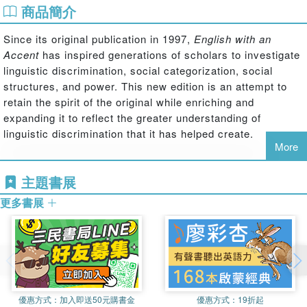
商品簡介
Since its original publication in 1997,
English with an
Accent
has inspired generations of scholars to investigate
linguistic discrimination, social categorization, social
structures, and power. This new edition is an attempt to
retain the spirit of the original while enriching and
expanding it to reflect the greater understanding of
linguistic discrimination that it has helped create.
More
This third edition has been substantially reworked to
include:
主題書展
更多書展
An updated concept of social categories, how they are constructed
in interaction, and how they can be invoked and perceived through
linguistic cues or language ideologies
Refreshed accounts of the countless social and structural factors
that go into linguistic discrimination
優惠方式：
加入即送50元購書金
優惠方式：
19折起