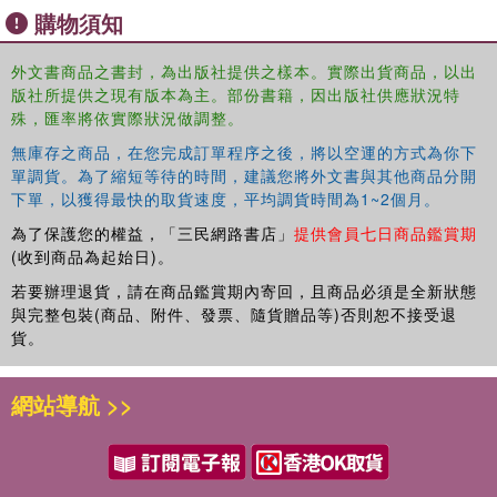
Expanded attention to specific linguistic structures, language
購物須知
groups, and social domains that go beyond those provided in earlier
editions
外文書商品之書封，為出版社提供之樣本。實際出貨商品，以出
版社所提供之現有版本為主。部份書籍，因出版社供應狀況特
New dedicated chapter on American Sign Language and its history
殊，匯率將依實際狀況做調整。
of discrimination
無庫存之商品，在您完成訂單程序之後，將以空運的方式為你下
單調貨。為了縮短等待的時間，建議您將外文書與其他商品分開
QR codes linking to external media, stories, and other forms of
下單，以獲得最快的取貨速度，平均調貨時間為1~2個月。
engagement beyond the text
為了保護您的權益，「三民網路書店」
提供會員七日商品鑑賞期
A revamped website with additional material
(收到商品為起始日)。
若要辦理退貨，請在商品鑑賞期內寄回，且商品必須是全新狀態
English with an Accent
remains a book that forces us to
與完整包裝(商品、附件、發票、隨貨贈品等)否則恕不接受退
acknowledge and understand the ways language is used
貨。
as an excuse for discrimination. The book will help
readers to better understand issues of cross-cultural
網站導航 >>
communication, to develop strategies for successful
interactions across social difference, to recognize
patterns of language that reflect implicit bias, and to gain
awareness of how mistaken beliefs about language create