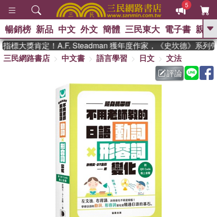
5
暢銷榜
新品
中文
外文
簡體
三民東大
電子書
親子
GO
標大獎肯定！A.F. Steadman 獲年度作家，《史坎德》系列
三民網路書店
中文書
語言學習
日文
文法
、
熱搜：
東野圭吾
高希均教授回憶錄
、
、
、
The Odyssey
父親節
花開錦
評論
、
、
、
繡
暑期推薦
方念華
台灣的
、
李登輝時代
數學女孩：黎曼猜想
、
、
偉大的迷走神經
如果歷史是一
、
群喵
臺灣漫遊錄