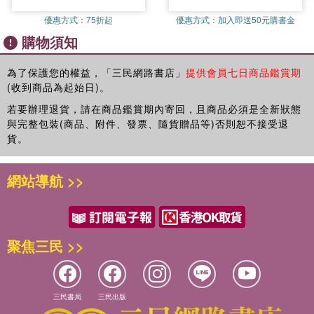
泣く(哭)
優惠方式：
75折起
優惠方式：
加入即送50元購書金
急ぐ(急)
購物須知
泳ぐ(游泳)
脱ぐ(脫)
返す(歸還)
為了保護您的權益，「三民網路書店」
提供會員七日商品鑑賞期
(收到商品為起始日)。
探す(找)
話す(告訴‧說)
若要辦理退貨，請在商品鑑賞期內寄回，且商品必須是全新狀態
打つ(打)
與完整包裝(商品、附件、發票、隨貨贈品等)否則恕不接受退
勝つ(贏)
貨。
待つ(等待)
持つ(帶‧持有)
網站導航 >>
死ぬ(死)
遊ぶ(玩耍)
運ぶ(搬運)
呼ぶ(邀請)
聚焦三民 >>
飲む(喝)
休む(休息‧休假)
読む(唸)
帰る(回去)
三民書局
三民出版
座る(坐)