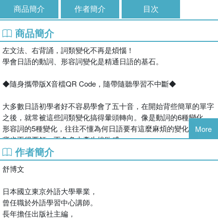
商品簡介
作者簡介
目次
商品簡介
左文法、右背誦，詞類變化不再是煩惱！
學會日語的動詞、形容詞變化是精通日語的基石。
◆隨身攜帶版X音檔QR Code，隨帶隨聽學習不中斷◆
大多數日語初學者好不容易學會了五十音，在開始背些簡單的單字
之後，就常被這些詞類變化搞得暈頭轉向。像是動詞的6種變化、
形容詞的5種變化，往往不懂為何日語要有這麼麻煩的變化，想硬
More
背也不得要領，不免多少產生挫敗感。
作者簡介
本書為此特別歸納出了一套快速記憶法，詳細剖析動詞、形容詞、
形容動詞的構造，讓初學者可以真正理解進而吸收，不用再悶頭土
舒博文
法煉鋼。
左頁文法幫你釐清概念，對照右頁單字的變化，配合MP3反覆練
日本國立東京外語大學畢業，
習，詞類變化自然而然熟記於心！平時也可單聽MP3跟著背誦口訣
曾任職於外語學習中心講師。
加深印象，所謂熟能生巧，一旦理解書中列出的代表性單字，很輕
長年擔任出版社主編，
鬆就能將其他的動詞、形容詞語尾變化靈活套用喔！