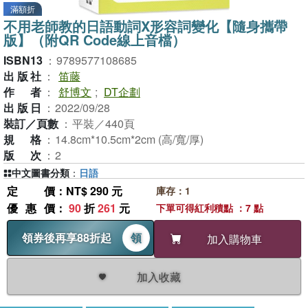
滿額折
不用老師教的日語動詞X形容詞變化【隨身攜帶
版】（附QR Code線上音檔）
ISBN13
：
9789577108685
出版社
：
笛藤
作者
：
舒博文
;
DT企劃
出版日
：
2022/09/28
裝訂／頁數
：
平裝／440頁
規格
：
14.8cm*10.5cm*2cm (高/寬/厚)
版次
：
2
中文圖書分類
：
日語
定價
：NT$ 290 元
庫存：1
優惠價
：
90
折
261
元
下單可得紅利積點 ：7 點
領券後再享88折起
領
加入購物車
加入收藏