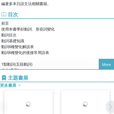
編著多本日語文法相關書籍。
附錄列舉每個單字的實用例句，在學文法背單字之餘，還可以熟悉
常用生活例句，為初學者往後的學習預做鋪墊！
目次
前言
➠本書特色➠
使用本書學好動詞、形容詞變化
✓小巧攜帶版，出門學習不中斷
動詞目次
✓表格式解析，好對好記立即上手
動詞基礎知識
✓列出代表性單字，理解後輕鬆舉一反三
動詞6種變化解說表
✓MP3音檔邊聽邊學，效果加倍
動詞6種變化的後接常用語表
✓附錄常用例句，加深單字記憶
1類動詞(五段動詞)
More
会う(見面)
言う(說)
主題書展
思う(認為)
更多書展
買う(買)
使う(使用)
歩く(走路)
行く(去)
書く(寫)