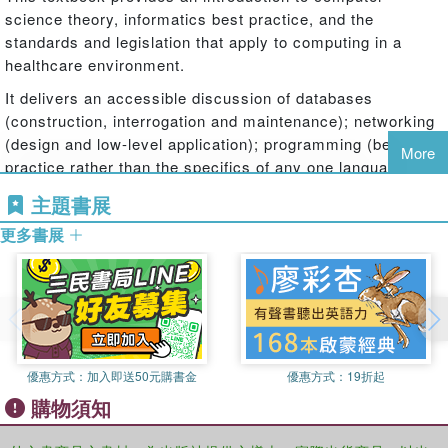
science theory, informatics best practice, and the
standards and legislation that apply to computing in a
healthcare environment.
It delivers an accessible discussion of databases
(construction, interrogation and maintenance); networking
(design and low-level application); programming (best
More
practice rather than the specifics of any one language –
design, maintenance, safety).
主題書展
It can be used to accompany the NHS Modernising
更多書展
Scientific Careers syllabus. It is also targeted towards
those creating software rather than those using it,
particularly computer scientists working in healthcare,
specifically those in or close to the Physical Sciences,
including radiotherapy, nuclear medicine, and equipment
management and those working with genomics and health
優惠方式：
加入即送50元購書金
優惠方式：
19折起
informatics.
購物須知
Features