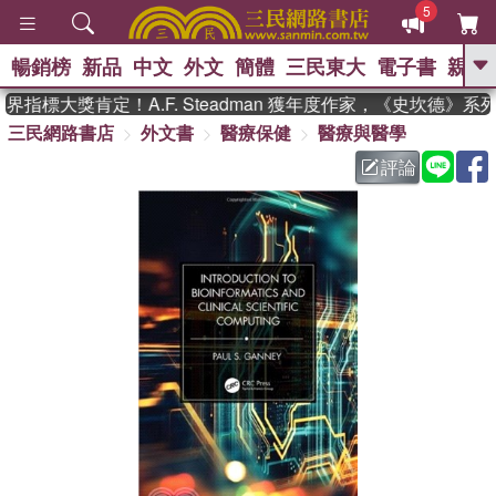
5
暢銷榜
新品
中文
外文
簡體
三民東大
電子書
親子
GO
指標大獎肯定！A.F. Steadman 獲年度作家，《史坎德》
三民網路書店
外文書
醫療保健
醫療與醫學
、
熱搜：
東野圭吾
高希均教授回憶錄
、
、
、
The Odyssey
父親節
如果歷
評論
、
、
史是一群喵
暑期推薦
國際布克
、
、
獎 臺灣漫遊錄
方念華
台灣的李
、
、
登輝時代
數學女孩：黎曼猜想
偉大的迷走神經