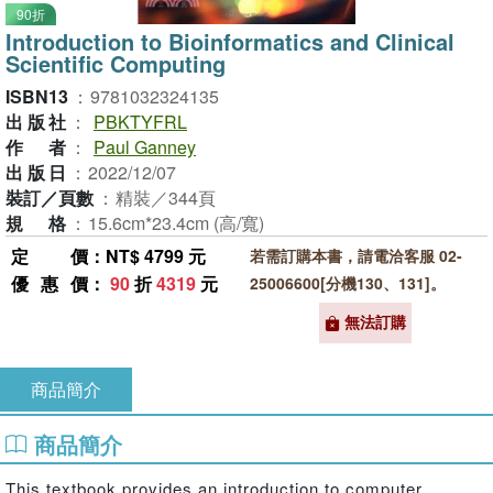
90折
Introduction to Bioinformatics and Clinical
Scientific Computing
ISBN13
：
9781032324135
出版社
：
PBKTYFRL
作者
：
Paul Ganney
出版日
：
2022/12/07
裝訂／頁數
：
精裝／344頁
規格
：
15.6cm*23.4cm (高/寬)
定價
：NT$ 4799 元
若需訂購本書，請電洽客服 02-
優惠價
：
90
折
4319
元
25006600[分機130、131]。
無法訂購
商品簡介
商品簡介
This textbook provides an introduction to computer