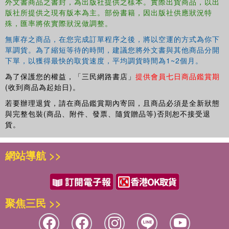
外文書商品之書封，為出版社提供之樣本。實際出貨商品，以出
Combines all topics into one comprehensive introduction.
版社所提供之現有版本為主。部份書籍，因出版社供應狀況特
殊，匯率將依實際狀況做調整。
Explores practical applications of theory to healthcare.
無庫存之商品，在您完成訂單程序之後，將以空運的方式為你下
Can be used to accompany the NHS Modernising Scientific
單調貨。為了縮短等待的時間，建議您將外文書與其他商品分開
Careers syllabus.
下單，以獲得最快的取貨速度，平均調貨時間為1~2個月。
為了保護您的權益，「三民網路書店」
提供會員七日商品鑑賞期
(收到商品為起始日)。
若要辦理退貨，請在商品鑑賞期內寄回，且商品必須是全新狀態
與完整包裝(商品、附件、發票、隨貨贈品等)否則恕不接受退
貨。
網站導航 >>
聚焦三民 >>