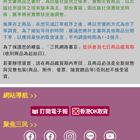
• Focuses on operation and practices of the major process
外文書商品之書封，為出版社提供之樣本。實際出貨商品，以出
units
版社所提供之現有版本為主。部份書籍，因出版社供應狀況特
with simulation examples
and aimed at the
殊，匯率將依實際狀況做調整。
professional engineer
無庫存之商品，在您完成訂單程序之後，將以空運的方式為你下
• Covers acid gas treatment in view of increased
單調貨。為了縮短等待的時間，建議您將外文書與其他商品分開
emphasis on carbon capture and storage, and introduction
下單，以獲得最快的取貨速度，平均調貨時間為1~2個月。
of residue gasification processes
為了保護您的權益，「三民網路書店」
提供會員七日商品鑑賞期
• Elucidates methodologies for safety relief load
(收到商品為起始日)。
computation for distillation columns
若要辦理退貨，請在商品鑑賞期內寄回，且商品必須是全新狀態
• Explains real-life problems in reboilers, column internals,
與完整包裝(商品、附件、發票、隨貨贈品等)否則恕不接受退
column pressure controls and corrosion in crude, and
貨。
vacuum distillation and secondary units with several case
studies
網站導航 >>
This book is aimed at professionals in petroleum
engineering and graduate students in chemical
engineering.
聚焦三民 >>