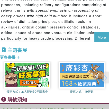
processes, including refinery configurations comprising of
relevant units
with special emphasis on processing of
heavy crudes
with high acid number
. It includes a short
review of distillation principles, distillation column
auxiliaries, critical column pressure control strategies,
critical issues of crude and vacuum distillation units
More
particularly for heavy crude processing. Different
corrosion mechanisms and their prevention with regards
主題書展
to heavy high TAN crude processing are also included.
Fundamentals are explained with support of steady-state
更多書展
simulation and presented with simulation flowsheets and
outputs, supported by examples of calculations and
troubleshooting case studies.
Features:
• Deals with principles and practices in the hydrocarbon
優惠方式：
加入即送50元購書金
優惠方式：
19折起
industry and petroleum refinery with
emphasis on heavy
購物須知
crude processing