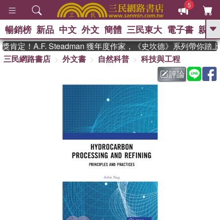
5
暢銷榜
新品
中文
外文
簡體
三民東大
電子書
親子
GO
定！A.F. Steadman 獲年度作家，《史坎德》系列帶你踏
三民網路書店
外文書
自然科普
科技與工程
、
熱搜：
東野圭吾
高希均教授回憶錄
、
、
、
The Odyssey
父親節
如果歷
評論
、
、
史是一群喵
暑期推薦
國際布克
、
、
獎 臺灣漫遊錄
方念華
台灣的李
、
、
登輝時代
數學女孩：黎曼猜想
偉大的迷走神經