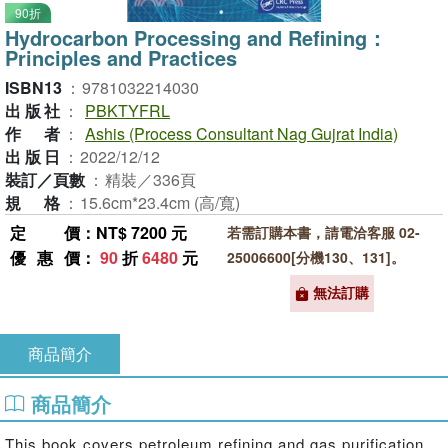
90折
Hydrocarbon Processing and Refining：
Principles and Practices
ISBN13
：
9781032214030
出版社
：
PBKTYFRL
作者
：
Ashis (Process Consultant Nag Gujrat India)
出版日
：
2022/12/12
裝訂／頁數
：
精裝／336頁
規格
：
15.6cm*23.4cm (高/寬)
定價
：NT$ 7200 元
若需訂購本書，請電洽客服 02-
優惠價
：
90
折
6480
元
25006600[分機130、131]。
無法訂購
商品簡介
商品簡介
This book covers petroleum refining and gas purification