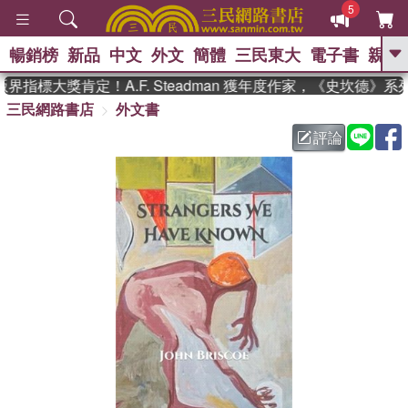
5
暢銷榜
新品
中文
外文
簡體
三民東大
電子書
親子
GO
界指標大獎肯定！A.F. Steadman 獲年度作家，《史坎德》
三民網路書店
外文書
、
熱搜：
東野圭吾
高希均教授回憶錄
、
、
、
The Odyssey
父親節
如果歷
評論
、
、
史是一群喵
暑期推薦
國際布克
、
、
獎 臺灣漫遊錄
方念華
台灣的李
、
、
登輝時代
數學女孩：黎曼猜想
偉大的迷走神經