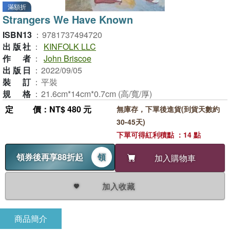
滿額折
Strangers We Have Known
ISBN13
：
9781737494720
出版社
：
KINFOLK LLC
作者
：
John Briscoe
出版日
：
2022/09/05
裝訂
：
平裝
規格
：
21.6cm*14cm*0.7cm (高/寬/厚)
定價
：NT$ 480 元
無庫存，下單後進貨(到貨天數約
30-45天)
下單可得紅利積點 ：14 點
領券後再享88折起
領
加入購物車
加入收藏
商品簡介