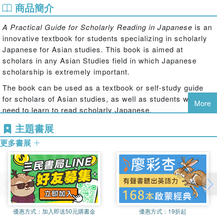
商品簡介
A Practical Guide for Scholarly Reading in Japanese
is an
innovative textbook for students specializing in scholarly
Japanese for Asian studies. This book is aimed at
scholars in any Asian Studies field in which Japanese
scholarship is extremely important.
The book can be used as a textbook or self-study guide
for scholars of Asian studies, as well as students who
More
need to learn to read scholarly Japanese.
The book contains concise descriptions of grammar points
主題書展
essential for reading scholarly writings in Japanese and
更多書展
exercises based on excerpts taken from prominent
Japanese scholarly texts. Each exercise reading provides
a list of vocabulary and explanations of expressions. The
reading materials provided mainly cover Chinese history,
comparative literature, religion, and culture.
The book can be used as a textbook or self-study guide
優惠方式：
加入即送50元購書金
優惠方式：
19折起