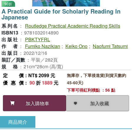
90折
A Practical Guide for Scholarly Reading In
Japanese
系列名
：
Routledge Practical Academic Reading Skills
ISBN13
：
9781032014890
出版社
：
PBKTYFRL
作者
：
Fumiko Nazikian
;
Keiko Ono
;
Naofumi Tatsumi
出版日
：
2022/12/16
裝訂／頁數
：
平裝／282頁
規格
：
21cm*28cm (高/寬)
定價
：NT$ 2099 元
無庫存，下單後進貨(到貨天數約
優惠價
：
90
折
1889
元
45-60天)
下單可得紅利積點 ：56 點
加入收藏
加入購物車
商品簡介