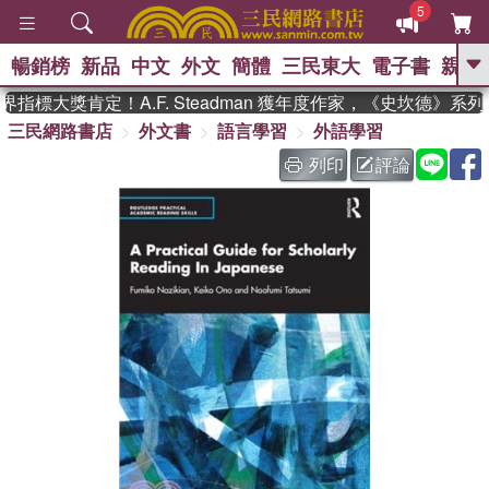
5
暢銷榜
新品
中文
外文
簡體
三民東大
電子書
親子
GO
指標大獎肯定！A.F. Steadman 獲年度作家，《史坎德》系
三民網路書店
外文書
語言學習
外語學習
、
熱搜：
東野圭吾
高希均教授回憶錄
、
、
、
The Odyssey
父親節
如果歷
列印
評論
、
、
史是一群喵
暑期推薦
國際布克
、
、
獎 臺灣漫遊錄
方念華
台灣的李
、
、
登輝時代
數學女孩：黎曼猜想
偉大的迷走神經