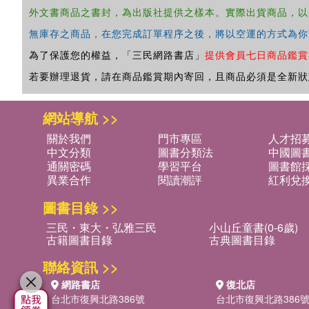
外文書商品之書封，為出版社提供之樣本。實際出貨商品，以
無庫存之商品，在您完成訂單程序之後，將以空運的方式為你
為了保護您的權益，「三民網路書店」
提供會員七日商品鑑賞
若要辦理退貨，請在商品鑑賞期內寄回，且商品必須是全新狀
網站導航 >>
關於我們
門市專區
人才招
中文分類
圖書分類法
中國圖
通關密碼
學習平台
圖書館採
異業合作
閱讀潮評
紅利兌
圖書目錄 >>
三民・東大・弘雅三民
小山丘童書(0-6歲)
古籍圖書目錄
古典圖書目錄
聯絡資訊 >>
網路書店
復北店
台北市復興北路386號
台北市復興北路386