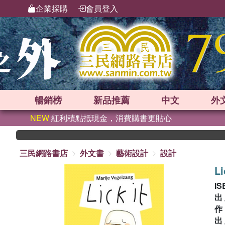
企業採購
會員登入
暢銷榜
新品
推薦
中文
外
NEW
紅利積點抵現金，消費購書更貼心
三民網路書店
外文書
藝術設計
設計
Li
IS
出
出