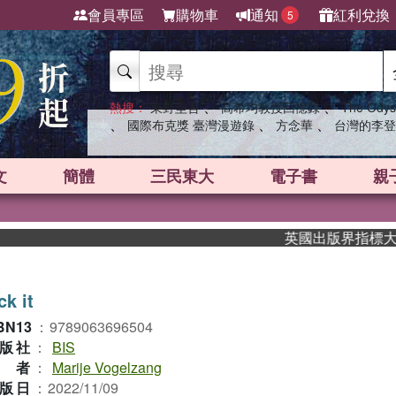
會員專區
購物車
通知
紅利兌換
5
、
、
熱搜：
東野圭吾
高希均教授回憶錄
The Odys
、
、
、
國際布克獎 臺灣漫遊錄
方念華
台灣的李登
文
簡體
三民東大
電子書
親
英國出版界指標大獎肯定
ck it
BN13
：
9789063696504
版社
：
BIS
作者
：
Marije Vogelzang
版日
：
2022/11/09