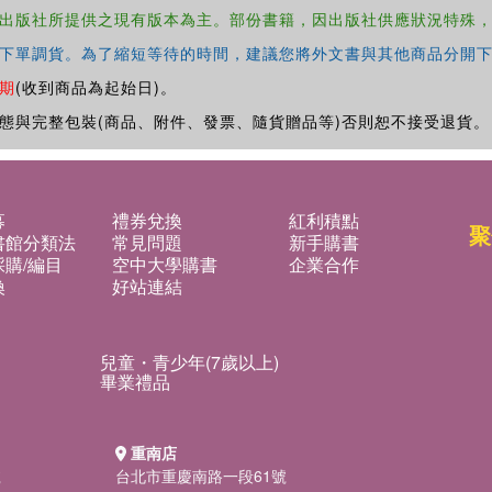
出版社所提供之現有版本為主。部份書籍，因出版社供應狀況特殊
下單調貨。為了縮短等待的時間，建議您將外文書與其他商品分開下
期
(收到商品為起始日)。
態與完整包裝(商品、附件、發票、隨貨贈品等)否則恕不接受退貨。
募
禮券兌換
紅利積點
聚
書館分類法
常見問題
新手購書
購/編目
空中大學購書
企業合作
換
好站連結
兒童・青少年(7歲以上)
畢業禮品
重南店
號
台北市重慶南路一段61號