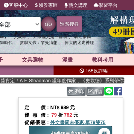
客服中心
領券專區
藝文講座
學習平台
進階搜尋
GO
、
、
、
sey
父親節
如果歷史是一群喵
暑期推薦
、
、
輝時代
數學女孩：黎曼猜想
偉大的迷走神經
子
文具選物
漫畫
教科考用
165反詐騙
！A.F. Steadman 獲年度作家，《史坎德》系列帶你踏上熱
列印
評論
定價
：NT$ 989 元
優惠價
：
79
折
782
元
促銷優惠
：
外文書周末優惠-單79雙75
領券後再享88折起
領