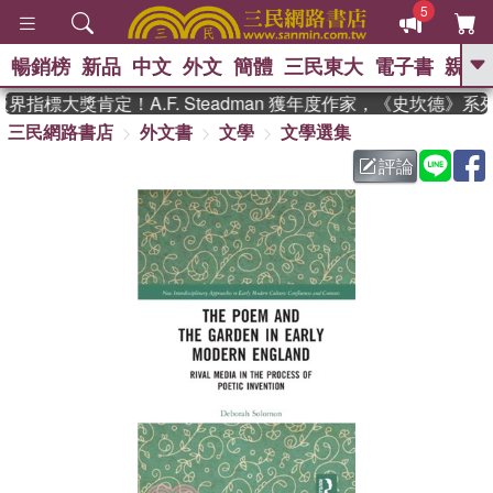
5
暢銷榜
新品
中文
外文
簡體
三民東大
電子書
親子
GO
界指標大獎肯定！A.F. Steadman 獲年度作家，《史坎德》
三民網路書店
外文書
文學
文學選集
、
熱搜：
東野圭吾
高希均教授回憶錄
、
、
、
The Odyssey
父親節
如果歷
評論
、
、
史是一群喵
暑期推薦
國際布克
、
、
獎 臺灣漫遊錄
方念華
台灣的李
、
、
登輝時代
數學女孩：黎曼猜想
偉大的迷走神經