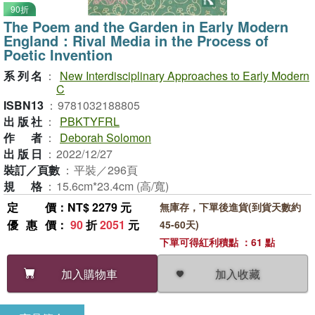
90折
The Poem and the Garden in Early Modern
England：Rival Media in the Process of
Poetic Invention
系列名
：
New Interdisciplinary Approaches to Early Modern
C
ISBN13
：
9781032188805
出版社
：
PBKTYFRL
作者
：
Deborah Solomon
出版日
：
2022/12/27
裝訂／頁數
：
平裝／296頁
規格
：
15.6cm*23.4cm (高/寬)
定價
：NT$ 2279 元
無庫存，下單後進貨(到貨天數約
優惠價
：
90
折
2051
元
45-60天)
下單可得紅利積點 ：61 點
加入收藏
加入購物車