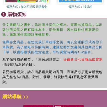
areas not only helps explain the persistence of botanical
優惠方式：
加入即送50元購書金
優惠方式：
19折起
metaphors in sixteenth-century books of poetry but also
購物須知
offers a new perspective on the types of contrastive
illusions that distinguish the Elizabethan aesthetic.
外文書商品之書封，為出版社提供之樣本。實際出貨商品，以出
With its interdisciplinary approach,
版社所提供之現有版本為主。部份書籍，因出版社供應狀況特
The Poem and the
殊，匯率將依實際狀況做調整。
Garden
is of interest to all students and scholars who
study early modern poetics, book history, and garden
無庫存之商品，在您完成訂單程序之後，將以空運的方式為你下
studies.
單調貨。為了縮短等待的時間，建議您將外文書與其他商品分開
下單，以獲得最快的取貨速度，平均調貨時間為1~2個月。
為了保護您的權益，「三民網路書店」
提供會員七日商品鑑賞期
(收到商品為起始日)。
若要辦理退貨，請在商品鑑賞期內寄回，且商品必須是全新狀態
與完整包裝(商品、附件、發票、隨貨贈品等)否則恕不接受退
貨。
網站導航 >>