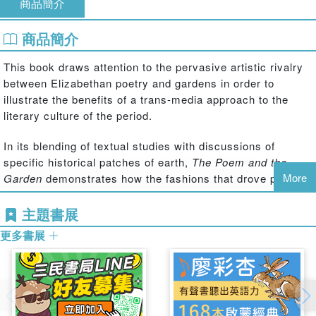
商品簡介
商品簡介
This book draws attention to the pervasive artistic rivalry
between Elizabethan poetry and gardens in order to
illustrate the benefits of a trans-media approach to the
literary culture of the period.
In its blending of textual studies with discussions of
specific historical patches of earth,
The Poem and the
More
Garden
demonstrates how the fashions that drove poetic
invention were as likely to be influenced by a popular print
convention or a particular garden experience as they were
主題書展
by the formal genres of the classical poets. By moving
更多書展
beyond a strictly verbal approach in its analysis of
creative imitation, this volume offers new ways of
appreciating the kinds of comparative and competitive
methods that shaped early modern poetics. Noting shared
patterns—both conceptual and material—in these two