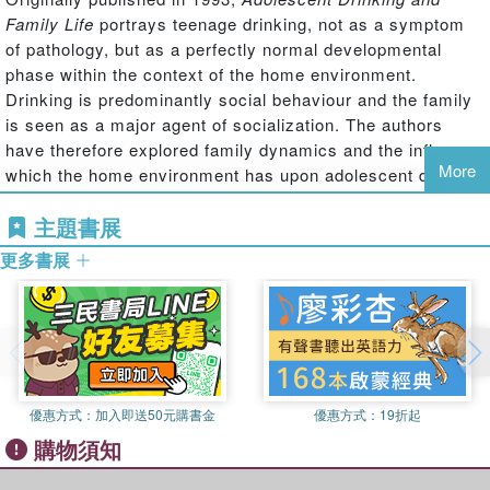
Family Life
portrays teenage drinking, not as a symptom
of pathology, but as a perfectly normal developmental
phase within the context of the home environment.
Drinking is predominantly social behaviour and the family
is seen as a major agent of socialization. The authors
have therefore explored family dynamics and the influence
More
which the home environment has upon adolescent drinking
to come up with a new theoretical model.
主題書展
A major feature of this approach is the interaction of ideas
更多書展
from family life psychology and human geography. The
authors present a typology of domestic regimes illustrated
by case studies of boundary enforcement and
transgression. The general theme of boundary
transgression, applied here to both the psychosocial
environment and built form, represents an interesting new
theoretical perspective. The integration of these two fields
優惠方式：
加入即送50元購書金
優惠方式：
19折起
is an innovation which should stimulate further
購物須知
interdisciplinary work in adolescence and addiction
research.