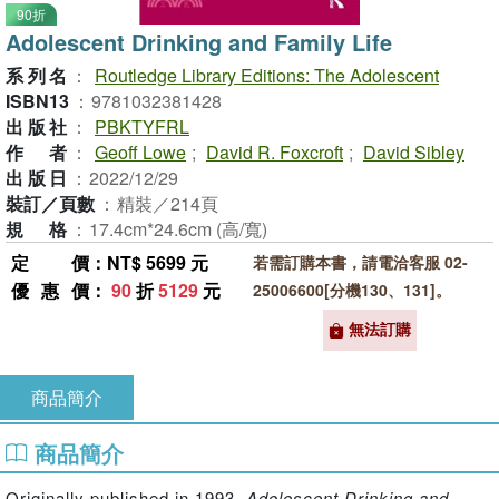
90折
Adolescent Drinking and Family Life
系列名
：
Routledge Library Editions: The Adolescent
ISBN13
：
9781032381428
出版社
：
PBKTYFRL
作者
：
Geoff Lowe
;
David R. Foxcroft
;
David Sibley
出版日
：
2022/12/29
裝訂／頁數
：
精裝／214頁
規格
：
17.4cm*24.6cm (高/寬)
定價
：NT$ 5699 元
若需訂購本書，請電洽客服 02-
優惠價
：
90
折
5129
元
25006600[分機130、131]。
無法訂購
商品簡介
商品簡介
Originally published in 1993,
Adolescent Drinking and