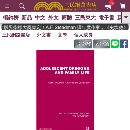
5
暢銷榜
新品
中文
外文
簡體
三民東大
電子書
親子
GO
版界指標大獎肯定！A.F. Steadman 獲年度作家，《史坎德
三民網路書店
外文書
文學
個人成長
、
熱搜：
東野圭吾
高希均教授回憶錄
、
、
、
The Odyssey
父親節
如果歷
列印
評論
、
、
史是一群喵
暑期推薦
國際布克
、
、
獎 臺灣漫遊錄
方念華
台灣的李
、
、
登輝時代
數學女孩：黎曼猜想
偉大的迷走神經