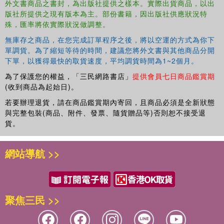
外文書商品之書封，為出版社提供之樣本。實際出貨商品，以出
版社所提供之現有版本為主。部份書籍，因出版社供應狀況特
Adolescent Drinking and Family Life
will be interesting to
殊，匯率將依實際狀況做調整。
researchers and practitioners in adolescence, family
dynamics, and alcohol as well as any social scientist with
無庫存之商品，在您完成訂單程序之後，將以空運的方式為你下
an interest in the link between behaviour and the home
單調貨。為了縮短等待的時間，建議您將外文書與其他商品分開
下單，以獲得最快的取貨速度，平均調貨時間為1~2個月。
environment. This new approach had important
implications for health education and for interventions
為了保護您的權益，「三民網路書店」
提供會員七日商品鑑賞期
concerned with adolescent alcohol use at the time. Today
(收到商品為起始日)。
it can be read in its historical context.
若要辦理退貨，請在商品鑑賞期內寄回，且商品必須是全新狀態
與完整包裝(商品、附件、發票、隨貨贈品等)否則恕不接受退
貨。
網站導航 >>
聚焦三民 >>