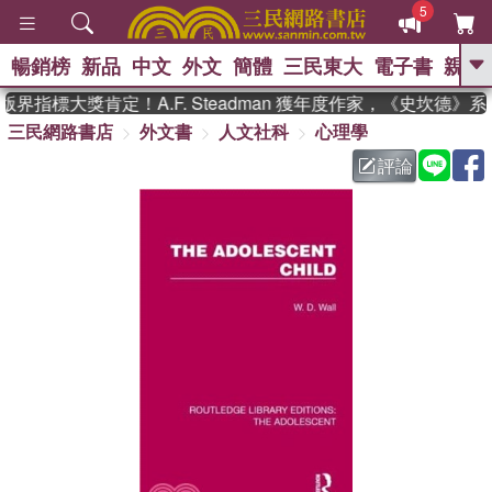
5
暢銷榜
新品
中文
外文
簡體
三民東大
電子書
親子
GO
界指標大獎肯定！A.F. Steadman 獲年度作家，《史坎德》
三民網路書店
外文書
人文社科
心理學
、
熱搜：
東野圭吾
高希均教授回憶錄
、
、
、
The Odyssey
父親節
如果歷
評論
、
、
史是一群喵
暑期推薦
國際布克
、
、
獎 臺灣漫遊錄
方念華
台灣的李
、
、
登輝時代
數學女孩：黎曼猜想
偉大的迷走神經