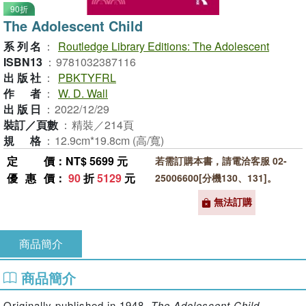
90折
The Adolescent Child
系列名
：
Routledge Library Editions: The Adolescent
ISBN13
：
9781032387116
出版社
：
PBKTYFRL
作者
：
W. D. Wall
出版日
：
2022/12/29
裝訂／頁數
：
精裝／214頁
規格
：
12.9cm*19.8cm (高/寬)
定價
：NT$ 5699 元
若需訂購本書，請電洽客服 02-
優惠價
：
90
折
5129
元
25006600[分機130、131]。
無法訂購
商品簡介
商品簡介
Originally published in 1948,
The Adolescent Child