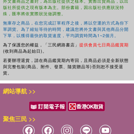
外文書商品之書封，為出版社提供之樣本。實際出貨商品，以出
saving energy and materials by creating a whole new
版社所提供之現有版本為主。部份書籍，因出版社供應狀況特
business model, a case which has become iconic for the
殊，匯率將依實際狀況做調整。
circular economy.
無庫存之商品，在您完成訂單程序之後，將以空運的方式為你下
Material Matters
is not a somber analysis of the state of
單調貨。為了縮短等待的時間，建議您將外文書與其他商品分開
下單，以獲得最快的取貨速度，平均調貨時間為1~2個月。
the planet but a concrete and comprehensive agenda for
change, offering perspectives for taking action for
為了保護您的權益，「三民網路書店」
提供會員七日商品鑑賞期
business and individual consumers alike.
(收到商品為起始日)。
若要辦理退貨，請在商品鑑賞期內寄回，且商品必須是全新狀態
與完整包裝(商品、附件、發票、隨貨贈品等)否則恕不接受退
貨。
網站導航 >>
聚焦三民 >>