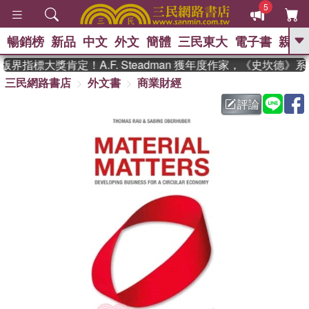
5
暢銷榜
新品
中文
外文
簡體
三民東大
電子書
親子
GO
界指標大獎肯定！A.F. Steadman 獲年度作家，《史坎德》
三民網路書店
外文書
商業財經
、
熱搜：
東野圭吾
高希均教授回憶錄
、
、
、
The Odyssey
父親節
如果歷
評論
、
、
史是一群喵
暑期推薦
國際布克
、
、
獎 臺灣漫遊錄
方念華
台灣的李
、
、
登輝時代
數學女孩：黎曼猜想
偉大的迷走神經