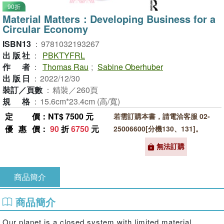
90折
Material Matters：Developing Business for a
Circular Economy
ISBN13
：
9781032193267
出版社
：
PBKTYFRL
作者
：
Thomas Rau
;
Sabine Oberhuber
出版日
：
2022/12/30
裝訂／頁數
：
精裝／260頁
規格
：
15.6cm*23.4cm (高/寬)
定價
：NT$ 7500 元
若需訂購本書，請電洽客服 02-
優惠價
：
90
折
6750
元
25006600[分機130、131]。
無法訂購
商品簡介
商品簡介
Our planet is a closed system with limited material