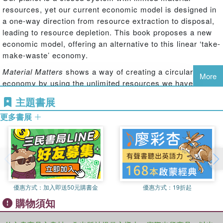
resources, yet our current economic model is designed in
a one-way direction from resource extraction to disposal,
leading to resource depletion. This book proposes a new
economic model, offering an alternative to this linear ‘take-
make-waste’ economy.
Material Matters
shows a way of creating a circular
More
economy by using the unlimited resources we have:
renewable energy, data and intelligence. It describes a
主題書展
system based on circular business models centred on
更多書展
selling performance rather than ownership, designing
products and buildings as resource banks and equipping
products with a ‘material passport’ to ensure their usability
for future generations. Businesses thereby become
custodians of materials, rather than consumers of
materials and sellers of products. The book evokes the
vision of a radically new economic model based on a
優惠方式：
加入即送50元購書金
優惠方式：
19折起
compelling narrative, supported with cases that have been
購物須知
developed in conjunction with major companies, for
example, convincing Philips to sell light instead of lamps,