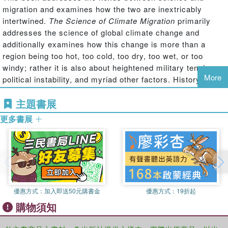
migration and examines how the two are inextricably
intertwined.
The Science of Climate Migration
primarily
addresses the science of global climate change and
additionally examines how this change is more than a
region being too hot, too cold, too dry, too wet, or too
windy; rather it is also about heightened military tensions,
More
political instability, and myriad other factors. History has
shown that this change is felt most acutely in developing
主題書展
countries that are least equipped to adapt. This inability to
adapt is considered to be a driver that motivates local
更多書展
residents to find “greener pastures” through migration.
Further, the book discusses the increasing need for the
implementation and utilization of non-polluting renewables
for use in energy production as a means to stave off
environmental crises.
Features
優惠方式：
加入即送50元購書金
優惠方式：
19折起
Examines how and why climate change effects and human
購物須知
migration are inextricably intertwined
Discusses the increasing need for the implementation of non-