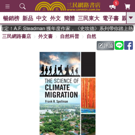
5
暢銷榜
新品
中文
外文
簡體
三民東大
電子書
親子
GO
！A.F. Steadman 獲年度作家，《史坎德》系列帶你踏上熱
三民網路書店
外文書
自然科普
自然
、
熱搜：
東野圭吾
高希均教授回憶錄
、
、
、
The Odyssey
父親節
如果歷
評論
、
、
史是一群喵
暑期推薦
國際布克
、
、
獎 臺灣漫遊錄
方念華
台灣的李
、
、
登輝時代
數學女孩：黎曼猜想
偉大的迷走神經