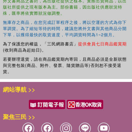
外文書商品之書封，為出版社提供之樣本。實際出貨商品，以出
polluting renewables for use in energy production as a means to
版社所提供之現有版本為主。部份書籍，因出版社供應狀況特
stave off environmental crises
殊，匯率將依實際狀況做調整。
Explains how wildlife is also sensitive to shifts in climate and how
無庫存之商品，在您完成訂單程序之後，將以空運的方式為你下
this in turn affects their migration as well
單調貨。為了縮短等待的時間，建議您將外文書與其他商品分開
下單，以獲得最快的取貨速度，平均調貨時間為1~2個月。
為了保護您的權益，「三民網路書店」
提供會員七日商品鑑賞期
(收到商品為起始日)。
若要辦理退貨，請在商品鑑賞期內寄回，且商品必須是全新狀態
與完整包裝(商品、附件、發票、隨貨贈品等)否則恕不接受退
貨。
網站導航 >>
聚焦三民 >>