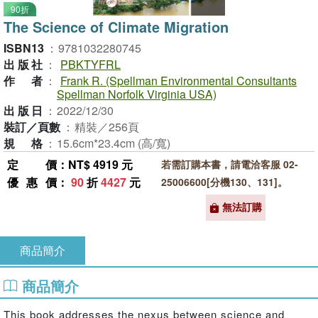
90折
The Science of Climate Migration
ISBN13
：
9781032280745
出版社
：
PBKTYFRL
作者
：
Frank R. (Spellman Environmental Consultants
Spellman Norfolk Virginia USA)
出版日
：
2022/12/30
裝訂／頁數
：
精裝／256頁
規格
：
15.6cm*23.4cm (高/寬)
定價
：NT$ 4919 元
若需訂購本書，請電洽客服 02-
優惠價
：
90
折
4427
元
25006600[分機130、131]。
無法訂購
商品簡介
商品簡介
This book addresses the nexus between science and