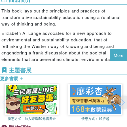
This book lays out the principles and practices of
transformative sustainability education using a relational
way of thinking and being.
Elizabeth A. Lange advocates for a new approach to
environmental and sustainability education, that of
rethinking the Western way of knowing and being and
engendering a frank discussion about the societal
More
elements that are generating climate, environmental,
economic, and social issues. Highlighting the importance
主題書展
of Indigenous and life-giving cultures, the book covers
更多書展
educational theory, transformation stories of adult
learners, social and economic critique, and visions of
changemakers. Each chapter also has a strong
pedagogical element, with entry points for learners and
embodied practices and examples of taking action at
micro/meso/macro levels woven throughout. Overall, this
book enacts a relational approach to transformative
優惠方式：
加入即送50元購書金
優惠方式：
19折起
sustainability education that draws from post humanist