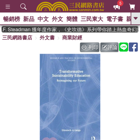
5
暢銷榜
新品
中文
外文
簡體
三民東大
電子書
親子
GO
. Steadman 獲年度作家，《史坎德》系列帶你踏上熱血奇幻旅
三民網路書店
外文書
商業財經
、
、
熱搜：
東野圭吾
The Odyssey
、
如果歷史是一群喵
國際布克獎 臺灣
列印
評論
、
、
漫遊錄
方念華
台灣的李登輝時
、
、
代
數學女孩：黎曼猜想
偉大的
迷走神經