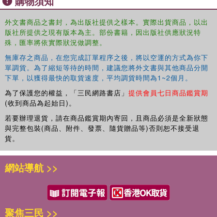
購物須知
theory, process thought, relational ontology, decolonization
theory, Indigenous philosophy, and a spirituality that builds
外文書商品之書封，為出版社提供之樣本。實際出貨商品，以出
a sense of sacred towards the living world.
版社所提供之現有版本為主。部份書籍，因出版社供應狀況特
殊，匯率將依實際狀況做調整。
Written in an imaginative, storytelling manner, this book
will be a great resource for formal and nonformal
無庫存之商品，在您完成訂單程序之後，將以空運的方式為你下
environmental and sustainability educators.
單調貨。為了縮短等待的時間，建議您將外文書與其他商品分開
下單，以獲得最快的取貨速度，平均調貨時間為1~2個月。
為了保護您的權益，「三民網路書店」
提供會員七日商品鑑賞期
(收到商品為起始日)。
若要辦理退貨，請在商品鑑賞期內寄回，且商品必須是全新狀態
與完整包裝(商品、附件、發票、隨貨贈品等)否則恕不接受退
貨。
網站導航 >>
聚焦三民 >>