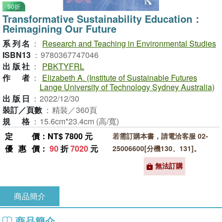
90折
Transformative Sustainability Education：
Reimagining Our Future
系列名
：
Research and Teaching in Environmental Studies
ISBN13
：
9780367747046
出版社
：
PBKTYFRL
作者
：
Elizabeth A. (Institute of Sustainable Futures
Lange University of Technology Sydney Australia)
出版日
：
2022/12/30
裝訂／頁數
：
精裝／360頁
規格
：
15.6cm*23.4cm (高/寬)
定價
：NT$ 7800 元
若需訂購本書，請電洽客服 02-
優惠價
：
90
折
7020
元
25006600[分機130、131]。
無法訂購
商品簡介
商品簡介