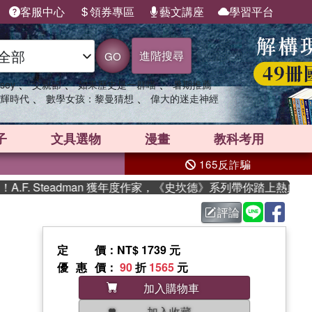
客服中心
領券專區
藝文講座
學習平台
進階搜尋
GO
、
、
、
sey
父親節
如果歷史是一群喵
暑期推薦
、
、
輝時代
數學女孩：黎曼猜想
偉大的迷走神經
子
文具選物
漫畫
教科考用
165反詐騙
. Steadman 獲年度作家，《史坎德》系列帶你踏上熱血奇幻旅
評論
定價
：NT$ 1739 元
優惠價
：
90
折
1565
元
加入購物車
加入收藏