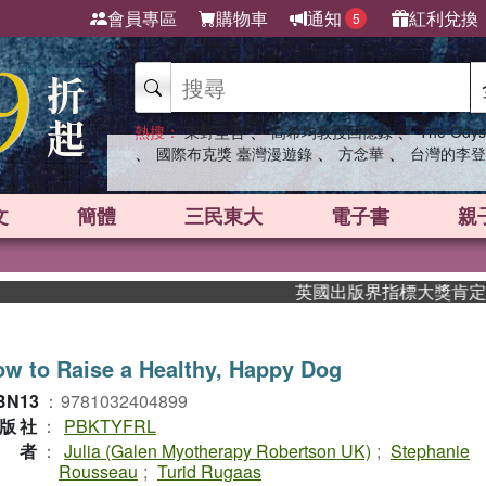
會員專區
購物車
通知
紅利兌換
5
、
、
熱搜：
東野圭吾
高希均教授回憶錄
The Odys
、
、
、
國際布克獎 臺灣漫遊錄
方念華
台灣的李登
文
簡體
三民東大
電子書
親
英國出版界指標大獎肯定！A.F
w to Raise a Healthy, Happy Dog
BN13
：
9781032404899
版社
：
PBKTYFRL
作者
：
Julia (Galen Myotherapy Robertson UK)
;
Stephanie
Rousseau
;
Turid Rugaas