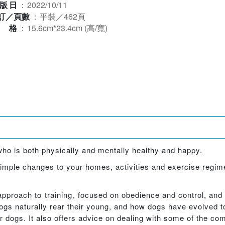
版日
：
2022/10/11
訂／頁數
：
平裝／462頁
規格
：
15.6cm*23.4cm (高/寬)
who is both physically and mentally healthy and happy.
mple changes to your homes, activities and exercise regim
roach to training, focused on obedience and control, and i
gs naturally rear their young, and how dogs have evolved t
our dogs. It also offers advice on dealing with some of the 