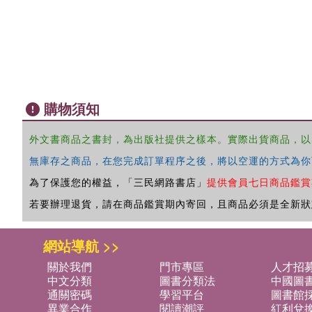
購物須知
外文書商品之書封，為出版社提供之樣本。實際出貨商品，以
無庫存之商品，在您完成訂單程序之後，將以空運的方式為你
為了保護您的權益，「三民網路書店」
提供會員七日商品鑑賞
若要辦理退貨，請在商品鑑賞期內寄回，且商品必須是全新狀
網站導航 >>
關於我們
門市專區
人才招
中文分類
圖書分類法
中國圖
通關密碼
學習平台
圖書館採
異業合作
閱讀潮評
紅利兌