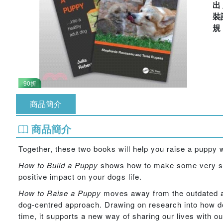
出
裝
90折
商品簡介
商品簡介
Together, these two books will help you raise a puppy 
How to Build a Puppy
shows how to make some very si
positive impact on your dogs life.
How to Raise a Puppy
moves away from the outdated app
dog-centred approach. Drawing on research into how do
time, it supports a new way of sharing our lives with 