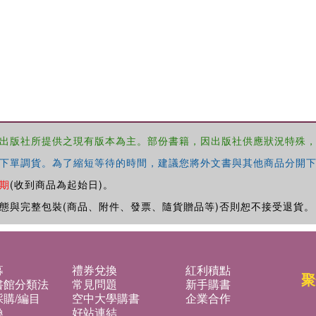
出版社所提供之現有版本為主。部份書籍，因出版社供應狀況特殊
下單調貨。為了縮短等待的時間，建議您將外文書與其他商品分開下
期
(收到商品為起始日)。
態與完整包裝(商品、附件、發票、隨貨贈品等)否則恕不接受退貨。
募
禮券兌換
紅利積點
聚
書館分類法
常見問題
新手購書
購/編目
空中大學購書
企業合作
換
好站連結