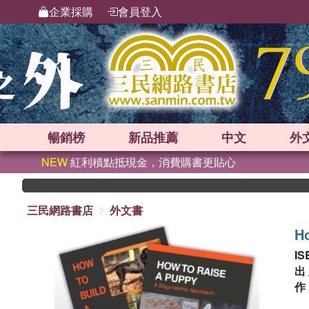
企業採購
會員登入
暢銷榜
新品
推薦
中文
外
NEW
紅利積點抵現金，消費購書更貼心
三民網路書店
外文書
Ho
IS
出