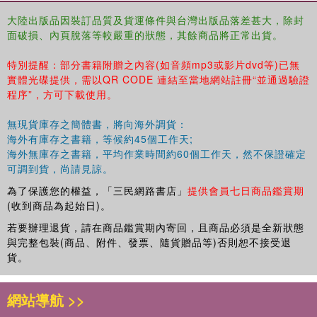
大陸出版品因裝訂品質及貨運條件與台灣出版品落差甚大，除封
面破損、內頁脫落等較嚴重的狀態，其餘商品將正常出貨。
特別提醒：部分書籍附贈之內容(如音頻mp3或影片dvd等)已無
實體光碟提供，需以QR CODE 連結至當地網站註冊“並通過驗證
程序”，方可下載使用。
無現貨庫存之簡體書，將向海外調貨：
海外有庫存之書籍，等候約45個工作天;
海外無庫存之書籍，平均作業時間約60個工作天，然不保證確定
可調到貨，尚請見諒。
為了保護您的權益，「三民網路書店」
提供會員七日商品鑑賞期
(收到商品為起始日)。
若要辦理退貨，請在商品鑑賞期內寄回，且商品必須是全新狀態
與完整包裝(商品、附件、發票、隨貨贈品等)否則恕不接受退
貨。
網站導航 >>