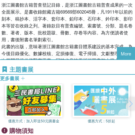
浙江圖書館古籍普查登記目錄，是浙江圖書館古籍普查成果的一次
全面展示。是書收錄館藏古籍69569部602045冊，凡1911年以前的
刻本、稿抄本、活字本、套印本、鉛印本、石印本、鈐印本、影印
本等皆在收錄之列。著錄款目有普查編號、索書號、分類、題名卷
數、著者、版本、批校題跋、冊數、存卷等內容。為方便讀者使
用，書後附書名筆劃索引。
此書的出版，意味著浙江圖書館古籍書目體系建設的基本完成，為
今後目錄優化、數據校核、定損修復、電子掃描、文獻整理等工作
More
次第開展提供了堅實平臺，同時也意味著浙江圖書館古籍大數據時
代的全面開啟，為讀者閱讀利用館藏打開了一扇方便大門，為後續
主題書展
各項專題研究工作奠定了基礎。
更多書展
優惠方式：
加入即送50元購書金
優惠方式：
5折起
購物須知