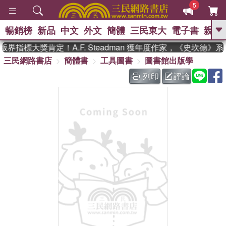
5
暢銷榜
新品
中文
外文
簡體
三民東大
電子書
親子
GO
界指標大獎肯定！A.F. Steadman 獲年度作家，《史坎德》
三民網路書店
簡體書
工具圖書
圖書館出版學
、
、
熱搜：
東野圭吾
The Odyssey
、
、
父親節
如果歷史是一群喵
暑期
列印
評論
、
、
推薦
國際布克獎 臺灣漫遊錄
方
、
、
念華
台灣的李登輝時代
數學女
、
孩：黎曼猜想
偉大的迷走神經