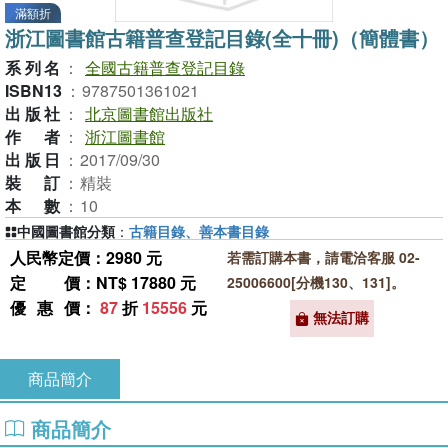
滿額折
浙江圖書館古籍普查登記目錄(全十冊)（簡體書）
系列名
：
全國古籍普查登記目錄
ISBN13
：
9787501361021
出版社
：
北京圖書館出版社
作者
：
浙江圖書館
出版日
：
2017/09/30
裝訂
：
精裝
本數
：
10
中國圖書館分類
：
古籍目錄、善本書目錄
人民幣定價：2980 元
若需訂購本書，請電洽客服 02-
定價
：NT$ 17880 元
25006600[分機130、131]。
優惠價
：
87
折
15556
元
無法訂購
商品簡介
商品簡介