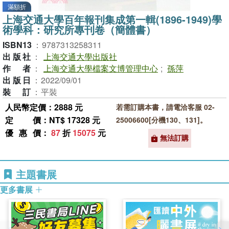
滿額折
上海交通大學百年報刊集成第一輯(1896-1949)學
術學科：研究所專刊卷（簡體書）
ISBN13
：
9787313258311
出版社
：
上海交通大學出版社
作者
：
上海交通大學檔案文博管理中心
;
孫萍
出版日
：
2022/09/01
裝訂
：
平裝
人民幣定價：2888 元
若需訂購本書，請電洽客服 02-
定價
：NT$ 17328 元
25006600[分機130、131]。
優惠價
：
87
折
15075
元
無法訂購
主題書展
更多書展