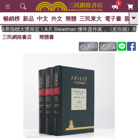
5
暢銷榜
新品
中文
外文
簡體
三民東大
電子書
親子
GO
界指標大獎肯定！A.F. Steadman 獲年度作家，《史坎德》
三民網路書店
簡體書
、
、
熱搜：
東野圭吾
The Odyssey
、
、
父親節
如果歷史是一群喵
暑期
列印
評論
、
、
推薦
國際布克獎 臺灣漫遊錄
方
、
、
念華
台灣的李登輝時代
數學女
、
孩：黎曼猜想
偉大的迷走神經