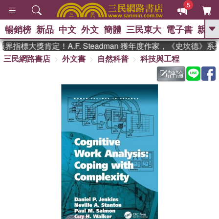
5
暢銷榜
新品
中文
外文
簡體
三民東大
電子書
親子
GO
界指標大獎肯定！A.F. Steadman 獲年度作家，《史坎德》
三民網路書店
外文書
自然科普
科技與工程
、
熱搜：
東野圭吾
高希均教授回憶錄
、
、
、
The Odyssey
父親節
如果歷
評論
、
、
史是一群喵
暑期推薦
國際布克
、
、
獎 臺灣漫遊錄
方念華
台灣的李
、
、
登輝時代
數學女孩：黎曼猜想
偉大的迷走神經