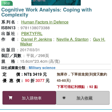
90折
Cognitive Work Analysis: Coping with
Complexity
系列名
：
Human Factors in Defence
ISBN13
：
9781138073388
出版社
：
PBKTYFRL
作者
：
Daniel P. Jenkins
;
Neville A. Stanton
;
Guy H.
Walker
出版日
：
2017/03/31
裝訂／頁數
：
平裝／298頁
規格
：
15.6cm*23.4cm (高/寬)
杜威圖書分類
：
Military science
定價
：NT$ 3419 元
無庫存，下單後進貨(到貨天數約
優惠價
：
90
折
3077
元
45-60天)
下單可得紅利積點 ：92 點
加入收藏
加入購物車