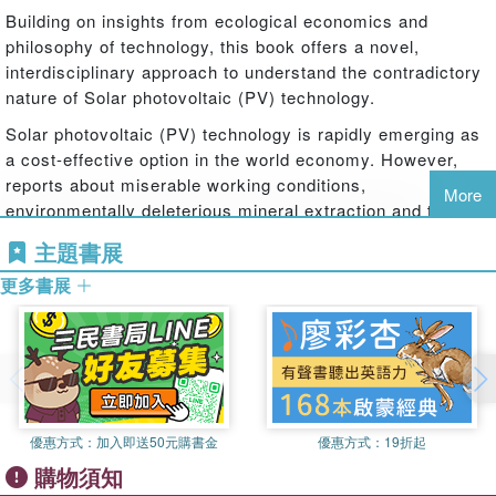
Building on insights from ecological economics and
philosophy of technology, this book offers a novel,
interdisciplinary approach to understand the contradictory
nature of Solar photovoltaic (PV) technology.
Solar photovoltaic (PV) technology is rapidly emerging as
a cost-effective option in the world economy. However,
reports about miserable working conditions,
More
environmentally deleterious mineral extraction and toxic
waste dumps corrode the image of a problem-free future
主題書展
based on solar power. Against this backdrop, Andreas
更多書展
Roos explores whether ‘ecologically unequal exchange’ –
an asymmetric transfer of labour time and natural
resources – is a necessary condition for solar PV
development. He demonstrates how the massive increase
in solar PV installation over recent years would not have
been possible without significant wage/price differences in
the world economy - notably between Europe/North
優惠方式：
加入即送50元購書金
優惠方式：
19折起
America and Asia- and concludes that solar PV
購物須知
development is currently contingent on environmental