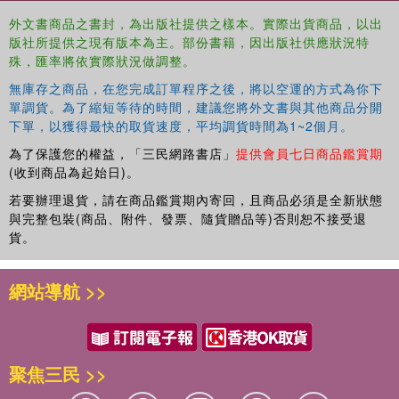
injustices in the world economy. As a solution, Roos
外文書商品之書封，為出版社提供之樣本。實際出貨商品，以出
argues that solar technology is best coupled with
版社所提供之現有版本為主。部份書籍，因出版社供應狀況特
strategies for degrowth, which allow for a transition away
殊，匯率將依實際狀況做調整。
from fossil fuels and towards a socially just and
無庫存之商品，在您完成訂單程序之後，將以空運的方式為你下
ecologically sustainable future.
單調貨。為了縮短等待的時間，建議您將外文書與其他商品分開
下單，以獲得最快的取貨速度，平均調貨時間為1~2個月。
This book will be of great interest to students and scholars
of solar power, philosophy of technology, and
為了保護您的權益，「三民網路書店」
提供會員七日商品鑑賞期
environmental justice.
(收到商品為起始日)。
若要辦理退貨，請在商品鑑賞期內寄回，且商品必須是全新狀態
與完整包裝(商品、附件、發票、隨貨贈品等)否則恕不接受退
貨。
網站導航 >>
聚焦三民 >>