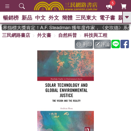
5
暢銷榜
新品
中文
外文
簡體
三民東大
電子書
親子
GO
界指標大獎肯定！A.F. Steadman 獲年度作家，《史坎德》
三民網路書店
外文書
自然科普
科技與工程
、
熱搜：
東野圭吾
高希均教授回憶錄
、
、
、
The Odyssey
父親節
如果歷
列印
評論
、
、
史是一群喵
暑期推薦
國際布克
、
、
獎 臺灣漫遊錄
方念華
台灣的李
、
、
登輝時代
數學女孩：黎曼猜想
偉大的迷走神經