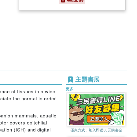
主題書展
更多
ance of tissues in a wide
ciate the normal in order
ompanion mammals, aquatic
ter covers epitehlial
ation (ISH) and digital
優惠方式：
加入即送50元購書金