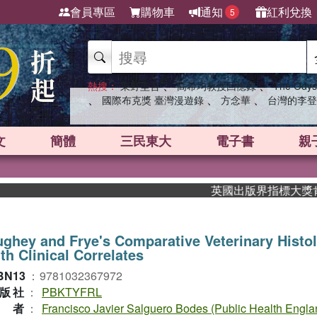
會員專區
購物車
通知
紅利兌換
5
、
、
熱搜：
東野圭吾
高希均教授回憶錄
The Odys
、
、
、
國際布克獎 臺灣漫遊錄
方念華
台灣的李登
文
簡體
三民東大
電子書
親
英國出版界指標大獎肯定！A.
ghey and Frye's Comparative Veterinary Histo
th Clinical Correlates
BN13
：
9781032367972
版社
：
PBKTYFRL
作者
：
Francisco Javier Salguero Bodes (Public Health Engla