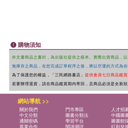
購物須知
外文書商品之書封，為出版社提供之樣本。實際出貨商品，以
無庫存之商品，在您完成訂單程序之後，將以空運的方式為你
為了保護您的權益，「三民網路書店」
提供會員七日商品鑑賞
若要辦理退貨，請在商品鑑賞期內寄回，且商品必須是全新狀
網站導航 >>
關於我們
門市專區
人才招
中文分類
圖書分類法
中國圖
通關密碼
學習平台
圖書館採
異業合作
閱讀潮評
紅利兌