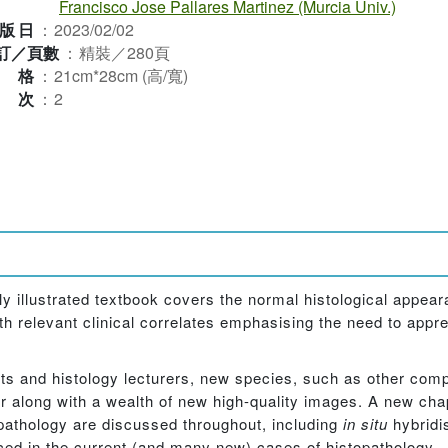
Francisco Jose Pallares Martinez (Murcia Univ.)
版日
：
2023/02/02
訂／頁數
：
精裝／280頁
規格
：
21cm*28cm (高/寬)
版次
：
2
y illustrated textbook covers the normal histological appear
h relevant clinical correlates emphasising the need to appre
ists and histology lecturers, new species, such as other c
r along with a wealth of new high-quality images. A new chap
opathology are discussed throughout, including
in situ
hybridis
ced in the current (and many new) cases of histopathology.