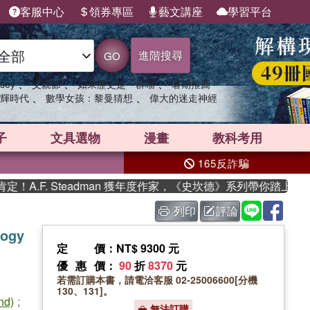
客服中心
領券專區
藝文講座
學習平台
進階搜尋
GO
、
、
、
sey
父親節
如果歷史是一群喵
暑期推薦
、
、
輝時代
數學女孩：黎曼猜想
偉大的迷走神經
子
文具選物
漫畫
教科考用
165反詐騙
F. Steadman 獲年度作家，《史坎德》系列帶你踏上熱血奇
列印
評論
logy
定價
：NT$ 9300 元
優惠價
：
90
折
8370
元
若需訂購本書，請電洽客服 02-25006600[分機
130、131]。
nd)
;
無法訂購