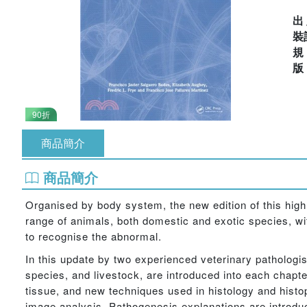
出
裝
90折
商品簡介
商品簡介
Organised by body system, the new edition of this highl
range of animals, both domestic and exotic species, wit
to recognise the abnormal.
In this update by two experienced veterinary patholog
species, and livestock, are introduced into each chapte
tissue, and new techniques used in histology and hist
image analysis. Pathogenesis explanations are introdu