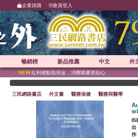
企業採購
會員登入
暢銷榜
新品
推薦
中文
外
NEW
紅利積點抵現金，消費購書更貼心
三民網路書店
外文書
醫療保健
醫療與醫學
Au
wi
IS
出