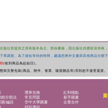
出版社所提供之現有版本為主。部份書籍，因出版社供應狀況特殊
下單調貨。為了縮短等待的時間，建議您將外文書與其他商品分開下
期
(收到商品為起始日)。
態與完整包裝(商品、附件、發票、隨貨贈品等)否則恕不接受退貨。
募
禮券兌換
紅利積點
聚
書館分類法
常見問題
新手購書
購/編目
空中大學購書
企業合作
換
好站連結