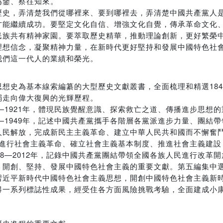
為鑒、察往知來。
歷史，弄清楚我們從哪裡來、要到哪裡去，弄清楚中國共產黨人
才能繼續成功。要堅定文化自信、增強文化自覺，傳承革命文化
民族共有精神家園。要萃取歷史精華，推動理論創新，更好繁榮
理想信念，凝聚精神力量，在新時代更好堅持和發展中國特色社
我們這一代人的業績和榮光。
想史為基本線索編纂的大型歷史文獻叢書，全面梳理和精選184
弱走向偉大復興的光輝歷程。
—1921年，體現民族覺醒意識、探索救亡之道、傳播進步思想
—1949年，記述中國共產黨攜手各階層各黨派進步力量、團結
人民解放，完成新民主主義革命、建立中華人民共和國而不懈奮
人民進行社會主義革命、確立社會主義基本制度、推進社會主義建
8—2012年，記錄中國共產黨團結帶領全國各族人民進行改革
開創、堅持、發展中國特色社會主義的重要文獻。第五編集中選編
習近平新時代中國特色社會主義思想，開創中國特色社會主義新
得一系列標誌性成果，經受住各方面風險挑戰考驗，全面建成小