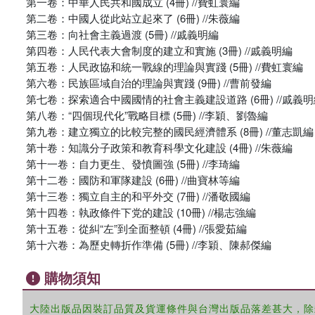
第一卷：中華人民共和國成立 (4冊) //費虹寰編
第二卷：中國人從此站立起來了 (6冊) //朱薇編
第三卷：向社會主義過渡 (5冊) //戚義明編
第四卷：人民代表大會制度的建立和實施 (3冊) //戚義明編
第五卷：人民政協和統一戰線的理論與實踐 (5冊) //費虹寰編
第六卷：民族區域自治的理論與實踐 (9冊) //曹前發編
第七卷：探索適合中國國情的社會主義建設道路 (6冊) //戚義
第八卷：“四個現代化”戰略目標 (5冊) //李穎、劉魯編
第九卷：建立獨立的比較完整的國民經濟體系 (8冊) //董志凱編
第十卷：知識分子政策和教育科學文化建設 (4冊) //朱薇編
第十一卷：自力更生、發憤圖強 (5冊) //李琦編
第十二卷：國防和軍隊建設 (6冊) //曲寶林等編
第十三卷：獨立自主的和平外交 (7冊) //潘敬國編
第十四卷：執政條件下党的建設 (10冊) //楊志強編
第十五卷：從糾“左”到全面整頓 (4冊) //張愛茹編
第十六卷：為歷史轉折作準備 (5冊) //李穎、陳郝傑編
購物須知
大陸出版品因裝訂品質及貨運條件與台灣出版品落差甚大，除