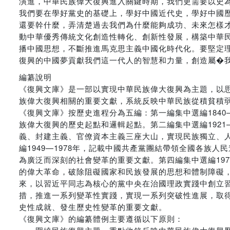
演進，中華民族偉大復興進入關鍵時期，我們更需要以史
我們要在學好黨史的基礎上，學好中國近代史，學好中國
還要幹什麼，弄清楚過去我們為什麼能夠成功、未來怎樣
動中華優秀傳統文化創造性轉化、創新性發展，構築中華
播中國思想，不斷推進馬克思主義中國化時代化。要堅定
復興的中國夢貢獻我們這一代人的智慧和力量，創造屬�
編纂說明
《復興文庫》是一部以實現中華民族偉大復興為主題，以思
族偉大復興相關的重要文獻，系統反映中華民族從積貧積
《復興文庫》按歷史進程分為五編：第一編集中選編1840
族偉大復興的歷史起點和邏輯起點。第二編集中選編1921
義、封建主義、官僚資本主義三座大山，實現民族獨立、
編1949—1978年，記載中國共產黨團結帶領全國各族
為廣泛而深刻的社會變革的重要文獻。第四編集中選編197
的偉大革命，破除阻礙國家和民族發展的思想和體制障礙，
來，以習近平同志為核心的黨中央在治國理政實踐中創立
措，推進一系列變革性實踐，實現一系列突破性進展，取
史性成就、發生歷史性變革的重要文獻。
《復興文庫》的編纂體例主要遵循以下原則：