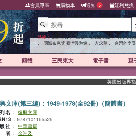
會員專區
購物車
通知
紅利兌換
5
、
、
熱搜：
東野圭吾
高希均教授回憶錄
The Odys
、
、
、
國際布克獎 臺灣漫遊錄
方念華
台灣的李登
文
簡體
三民東大
電子書
親
英國出版界指標大獎肯定
興文庫(第三編)：1949-1978(全92冊)（簡體書）
列名
：
復興文庫
BN13
：
9787101155525
版社
：
中華書局
作者
：
金沖及