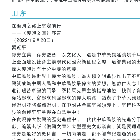
序
在復興之路上堅定前行
——《復興文庫》序言
（2022年9月20日）
習近平
修史立典，存史啟智，以文化人，這是中華民族延續幾千
上全面建設社會主義現代化國家新征程之際，這部典籍的
偉大復興具有十分重要的意義。
中華民族是世界上偉大的民族，為人類文明進步作出了不
興就成為中國人民和中華民族最偉大的夢想。無數仁人志
進行艱苦卓絕的鬥爭，堅持馬克思主義指導地位，找到了
從站起來、富起來到強起來的偉大飛躍，譜寫了中華民族
經證明並將繼續證明，在中國共產黨堅強領導下，堅持科
步的命運牢牢掌握在自己手中！
在實現偉大復興的歷史進程中，一代代中華民族的先進分
獻。編纂出版《復興文庫》大型歷史文獻叢書，就是要通
歷史是最好的教科書，一切向前走，都不能忘記走過的路