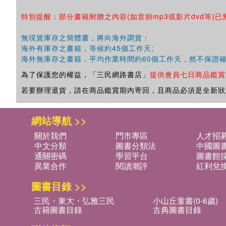
特別提醒：部分書籍附贈之內容(如音頻mp3或影片dvd等)已
無現貨庫存之簡體書，將向海外調貨：
海外有庫存之書籍，等候約45個工作天;
海外無庫存之書籍，平均作業時間約60個工作天，然不保證
為了保護您的權益，「三民網路書店」
提供會員七日商品鑑賞
若要辦理退貨，請在商品鑑賞期內寄回，且商品必須是全新狀
網站導航 >>
關於我們
門市專區
人才招
中文分類
圖書分類法
中國圖
通關密碼
學習平台
圖書館採
異業合作
閱讀潮評
紅利兌
圖書目錄 >>
三民・東大・弘雅三民
小山丘童書(0-6歲)
古籍圖書目錄
古典圖書目錄