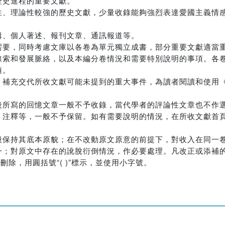
歷史進程的重要文獻。
性、理論性較強的歷史文獻，少量收錄能夠強烈表達愛國主義情
輯、個人著述、報刊文章、通訊報道等。
需要，同時考慮文庫以各卷為單元獨立成書，部分重要文獻適當
線索和發展脈絡，以及本編分卷情況和需要特別說明的事項。各
項。
，補充交代所收文獻可能未提到的重大事件，為讀者閱讀和使用
後所寫的回憶文章一般不予收錄，當代學者的評論性文章也不作
注釋等，一般不予保留。如有需要說明的情況，在所收文獻首頁
般保持其底本原貌；在不改動原文原意的前提下，對收入在同一
；對原文中存在的訛脫衍倒情況，作必要處理。凡改正或添補的文
除，用圓括號“( )”標示，並使用小字號。