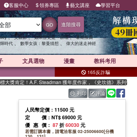
客服中心
領券專區
藝文講座
學習平台
進階搜尋
GO
、
、
、
sey
父親節
如果歷史是一群喵
暑期推薦
、
、
輝時代
數學女孩：黎曼猜想
偉大的迷走神經
子
文具選物
漫畫
教科考用
165反詐騙
！A.F. Steadman 獲年度作家，《史坎德》系列帶你踏上熱
列印
評論
人民幣定價：11500 元
定價
：NT$ 69000 元
優惠價
：
87
折
60030
元
若需訂購本書，請電洽客服 02-25006600[分機
130、131]。