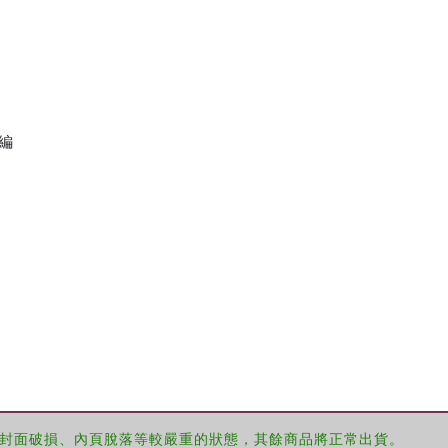
明編
封面破損、內頁脫落等較嚴重的狀態，其餘商品將正常出貨。