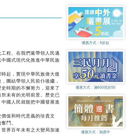
優惠方式：
5折起
化工程。在我們黨帶領人民邁
以中國式現代化推進中華民族
那時起，實現中華民族偉大復
後，團結帶領人民前仆後繼，
歷史時期的不懈努力，迎來了
優惠方式：
滿600現折50
前所未有的光明前景。歷史已
，中國人民就能把中國發展進
史價值和時代意義的珍貴文
的奮鬥。
，世界百年未有之大變局加速
優惠方式：
熱賣中