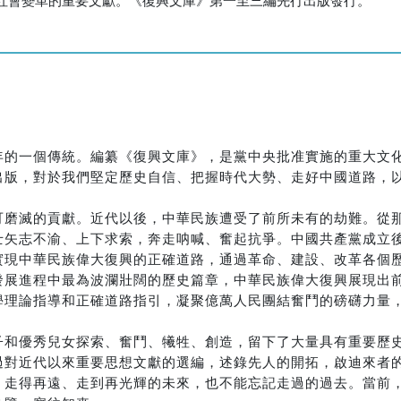
年的一個傳統。編纂《復興文庫》，是黨中央批准實施的重大文
出版，對於我們堅定歷史自信、把握時代大勢、走好中國道路，
可磨滅的貢獻。近代以後，中華民族遭受了前所未有的劫難。從
士矢志不渝、上下求索，奔走呐喊、奮起抗爭。中國共產黨成立
實現中華民族偉大復興的正確道路，通過革命、建設、改革各個
發展進程中最為波瀾壯闊的歷史篇章，中華民族偉大復興展現出
學理論指導和正確道路指引，凝聚億萬人民團結奮鬥的磅礴力量
子和優秀兒女探索、奮鬥、犧牲、創造，留下了大量具有重要歷
過對近代以來重要思想文獻的選編，述錄先人的開拓，啟迪來者
；走得再遠、走到再光輝的未來，也不能忘記走過的過去。當前