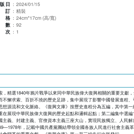
版日
：
2024/01/15
裝訂
：
精裝
規格
：
24cm*17cm (高/寬)
本數
：
92
版次
：
1
，精選1840年鴉片戰爭以來同中華民族偉大復興相關的重要文獻
而不懈求索、百折不撓的歷史足跡，集中展現了影響中國發展進程、
想源流和文化脈絡。《復興文庫》按歷史進程分為五編，其中第一編集中
在展現中華民族偉大復興的歷史起點和邏輯起點；第二編集中選編192
國主義、封建主義、官僚資本主義三座大山，實現民族獨立、人民解
49—1978年，記載中國共產黨團結帶領全國各族人民進行社會主義
社會變革的重要文獻。《復興文庫》第一至三編先行出版發行。