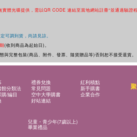
無實體光碟提供，需以QR CODE 連結至當地網站註冊“並通過驗證
確定可調到貨，尚請見諒。
期
(收到商品為起始日)。
態與完整包裝(商品、附件、發票、隨貨贈品等)否則恕不接受退貨。
募
禮券兌換
紅利積點
聚
書館分類法
常見問題
新手購書
購/編目
空中大學購書
企業合作
換
好站連結
兒童・青少年(7歲以上)
畢業禮品