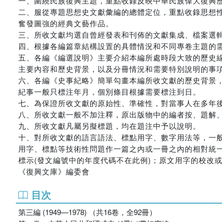
一、圍繞民族復興主題，重點收錄反映中華民族偉大復興
二、服從專題思想史文獻彙編的總體定位，重點收錄思想
奮發圖強的經典文藝作品。
三、所收文獻均選自曾經發表和刊佈的文獻集成、檔案選
四、根據各編篇章結構設置的具體情況和不同專卷主題的
五、各編《編選說明》主要介紹本編所處時段大致的歷史
主要內容和歷史背景，以及分冊情況和需要特別說明的事
六、各編《史事紀略》簡單勾畫本編所收文獻的歷史背景
紀事一般只標注年月，個別條目根據需要標注到日。
七、為保證所收文獻的原始性、準確性，對當事人在多年
八、所收文獻一般不加注釋，原出版物中的編者按、題解、
九、所收文獻凡屬另擬標題，均在題注中予以說明。
十、對所收文獻的語言語法、標點用字、數字用法等，一
用字、標點等技術性問題作一篇之內或一冊之內的相對統一
標示(發文編號中的年度代碼不在此例)；原文用字的校改或刪
《復興文庫》編委會
目次
第三編 (1949—1978) （共16卷，全92冊）