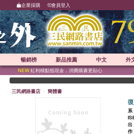
企業採購
會員登入
暢銷榜
新品
推薦
中文
外
NEW
紅利積點抵現金，消費購書更貼心
三民網路書店
簡體書
復
系
IS
出