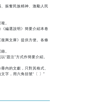
感、振奮民族精神、激勵人民
重複。
卷《編選說明》簡要介紹本卷
優惠方式：
75折起
《復興文庫》提供方便。各條
選錄。
以“題注”方式作簡要介紹。
優惠方式：
熱賣中
卷冊內的文獻，只對其格式、
字，用六角括號“〔 〕”
優惠方式：
單79雙75