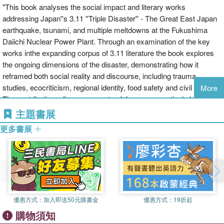
"This book analyses the social impact and literary works
addressing Japan''s 3.11 ''Triple Disaster'' - The Great East Japan
earthquake, tsunami, and multiple meltdowns at the Fukushima
Daiichi Nuclear Power Plant. Through an examination of the key
works inthe expanding corpus of 3.11 literature the book explores
the ongoing dimensions of the disaster, demonstrating how it
reframed both social reality and discourse, including trauma
studies, ecocriticism, regional identity, food safety and civil society.
More
The contributions discuss aspects of these perspectival shifts in
the literary world, tracing the reshaping of Japanese identity in the
主題書展
years after the triple disaster. The cultural productions explored
更多書展
offer a glimpse into the public imaginary and demonstrate how
disasters can fundamentally reshape our individual and shared
conception of both history and the present moment. Contributing to
a more comprehensive understanding of the post-disaster climate
of Japanese society and adding new perspectives through literary
analysis, this book will be of interest to scholars and students of
優惠方式：
加入即送50元購書金
優惠方式：
19折起
Japanese and Asian Studies, Literary Studies, Environmental
購物須知
Humanities, as well as Cultural and Transcultural Studies"--