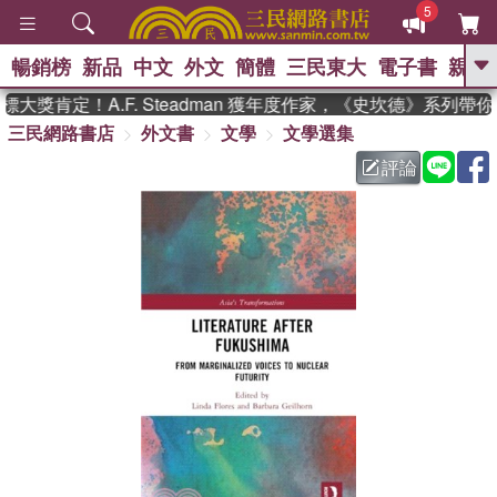
5
暢銷榜
新品
中文
外文
簡體
三民東大
電子書
親子
GO
大獎肯定！A.F. Steadman 獲年度作家，《史坎德》系列帶
三民網路書店
外文書
文學
文學選集
、
熱搜：
東野圭吾
高希均教授回憶錄
、
、
、
The Odyssey
父親節
如果歷
評論
、
、
史是一群喵
暑期推薦
國際布克
、
、
獎 臺灣漫遊錄
方念華
台灣的李
、
、
登輝時代
數學女孩：黎曼猜想
偉大的迷走神經