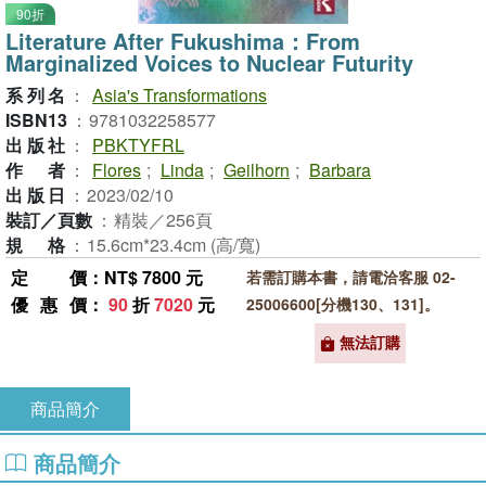
90折
Literature After Fukushima：From
Marginalized Voices to Nuclear Futurity
系列名
：
Asia's Transformations
ISBN13
：
9781032258577
出版社
：
PBKTYFRL
作者
：
Flores
;
Linda
;
Geilhorn
;
Barbara
出版日
：
2023/02/10
裝訂／頁數
：
精裝／256頁
規格
：
15.6cm*23.4cm (高/寬)
定價
：NT$ 7800 元
若需訂購本書，請電洽客服 02-
優惠價
：
90
折
7020
元
25006600[分機130、131]。
無法訂購
商品簡介
商品簡介