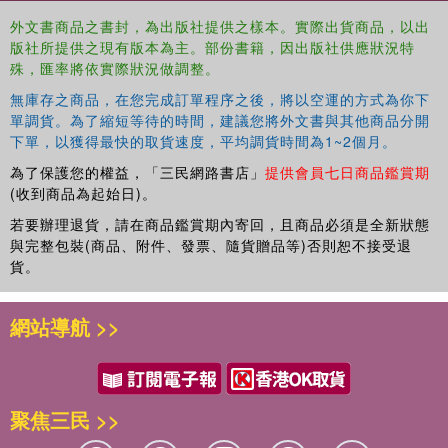
外文書商品之書封，為出版社提供之樣本。實際出貨商品，以出
版社所提供之現有版本為主。部份書籍，因出版社供應狀況特
殊，匯率將依實際狀況做調整。
無庫存之商品，在您完成訂單程序之後，將以空運的方式為你下
單調貨。為了縮短等待的時間，建議您將外文書與其他商品分開
下單，以獲得最快的取貨速度，平均調貨時間為1~2個月。
為了保護您的權益，「三民網路書店」
提供會員七日商品鑑賞期
(收到商品為起始日)。
若要辦理退貨，請在商品鑑賞期內寄回，且商品必須是全新狀態
與完整包裝(商品、附件、發票、隨貨贈品等)否則恕不接受退
貨。
網站導航 >>
聚焦三民 >>