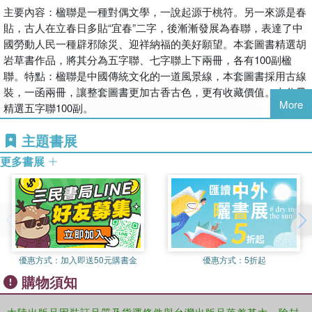
主要內容：楹聯是一種對偶文學，一說起源于桃符。另一來源是春
貼，古人在立春日多貼“宜春”二字，後漸漸發展為春聯，表達了中
國勞動人民一種辟邪除災、迎祥納福的美好願望。本套圖書精選胡
岩草書作品，將其分為五字聯、七字聯上下兩冊，各有100副楹
聯。特點：楹聯是中國傳統文化的一道風景線，本套圖書採用古線
裝，一函兩冊，讓整套圖書更加古香古色，更有收藏價值。本分冊
More
精選五字聯100副。
主題書展
更多書展
優惠方式：
加入即送50元購書金
優惠方式：
5折起
購物須知
大陸出版品因裝訂品質及貨運條件與台灣出版品落差甚大，除封