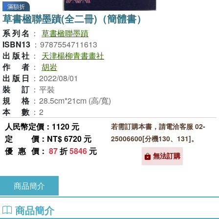
滿額折
草書楹聯墨蹟(全二冊)（簡體書）
系列名
：
草書楹聯墨蹟
ISBN13
：
9787554711613
出版社
：
天津楊柳青書畫社
作者
：
胡岩
出版日
：
2022/08/01
裝訂
：
平裝
規格
：
28.5cm*21cm (高/寬)
本數
：
2
人民幣定價：1120 元
若需訂購本書，請電洽客服 02-
定價
：NT$ 6720 元
25006600[分機130、131]。
優惠價
：
87
折
5846
元
無法訂購
商品簡介
商品簡介