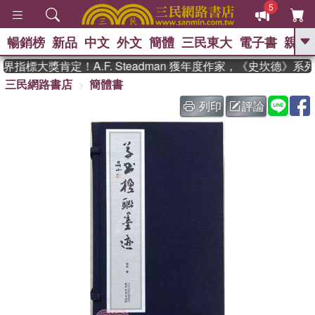
5
暢銷榜
新品
中文
外文
簡體
三民東大
電子書
親子
GO
指標大獎肯定！A.F. Steadman 獲年度作家，《史坎德》系
三民網路書店
簡體書
、
、
熱搜：
東野圭吾
The Odyssey
、
、
父親節
如果歷史是一群喵
暑期
列印
評論
、
、
推薦
國際布克獎 臺灣漫遊錄
方
、
、
念華
台灣的李登輝時代
數學女
、
孩：黎曼猜想
偉大的迷走神經