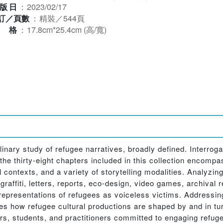
版日
：
2023/02/17
訂／頁數
：
精裝／544頁
規格
：
17.8cm*25.4cm (高/寬)
linary study of refugee narratives, broadly defined. Interrog
the thirty-eight chapters included in this collection encompas
l contexts, and a variety of storytelling modalities. Analyzi
graffiti, letters, reports, eco-design, video games, archival
representations of refugees as voiceless victims. Addressin
s how refugee cultural productions are shaped by and in tur
ers, students, and practitioners committed to engaging refuge