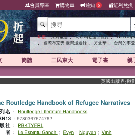
會員專區
購物車
通知
紅利兌換
5
、
、
熱搜：
東野圭吾
高希均教授回憶錄
The Odys
、
、
、
國際布克獎 臺灣漫遊錄
方念華
台灣的李登
文
簡體
三民東大
電子書
親
英國出版界指標大獎肯定
e Routledge Handbook of Refugee Narratives
列名
：
Routledge Literature Handbooks
BN13
：
9780367674762
版社
：
PBKTYFRL
作者
：
Le Espiritu Gandhi
;
Evyn
;
Nguyen
;
Vinh