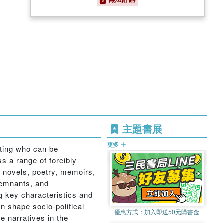
主題書展
更多
ating who can be
s a range of forcibly
ng novels, poetry, memoirs,
 remnants, and
g key characteristics and
n shape socio-political
優惠方式：
加入即送50元購書金
e narratives in the