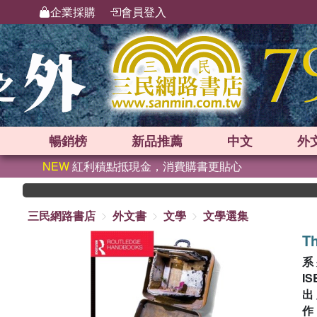
企業採購
會員登入
暢銷榜
新品
推薦
中文
外
NEW
紅利積點抵現金，消費購書更貼心
三民網路書店
外文書
文學
文學選集
Th
系
IS
出