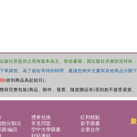
出版社所提供之現有版本為主。部份書籍，因出版社供應狀況特殊
下單調貨。為了縮短等待的時間，建議您將外文書與其他商品分開下
期
(收到商品為起始日)。
態與完整包裝(商品、附件、發票、隨貨贈品等)否則恕不接受退貨。
募
禮券兌換
紅利積點
聚
書館分類法
常見問題
新手購書
購/編目
空中大學購書
企業合作
換
好站連結