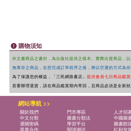
購物須知
外文書商品之書封，為出版社提供之樣本。實際出貨商品，以
無庫存之商品，在您完成訂單程序之後，將以空運的方式為你
為了保護您的權益，「三民網路書店」
提供會員七日商品鑑賞
若要辦理退貨，請在商品鑑賞期內寄回，且商品必須是全新狀
網站導航 >>
關於我們
門市專區
人才招
中文分類
圖書分類法
中國圖
通關密碼
學習平台
圖書館採
異業合作
閱讀潮評
紅利兌