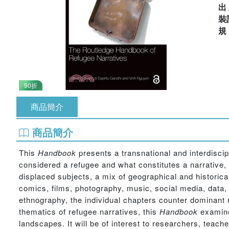
出
裝
90折
商品簡介
商品簡介
This
Handbook
presents a transnational and interdiscip
considered a refugee and what constitutes a narrative, 
displaced subjects, a mix of geographical and historica
comics, films, photography, music, social media, data, 
ethnography, the individual chapters counter dominant 
thematics of refugee narratives, this
Handbook
examine
landscapes. It will be of interest to researchers, teach