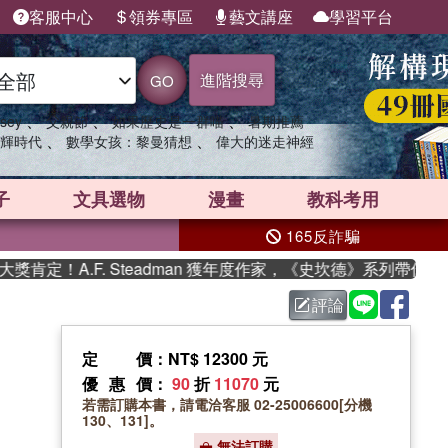
客服中心
領券專區
藝文講座
學習平台
進階搜尋
GO
、
、
、
sey
父親節
如果歷史是一群喵
暑期推薦
、
、
輝時代
數學女孩：黎曼猜想
偉大的迷走神經
子
文具選物
漫畫
教科考用
165反詐騙
！A.F. Steadman 獲年度作家，《史坎德》系列帶你踏上
評論
定價
：NT$ 12300 元
優惠價
：
90
折
11070
元
若需訂購本書，請電洽客服 02-25006600[分機
130、131]。
無法訂購