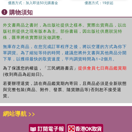
teaching outside of English teaching contexts and sets the
優惠方式：
加入即送50元購書金
優惠方式：
19折起
groundwork for addressing the integration of taboo topics
購物須知
in foreign language education theory, research, and
practice.
外文書商品之書封，為出版社提供之樣本。實際出貨商品，以出
版社所提供之現有版本為主。部份書籍，因出版社供應狀況特
Filling an important gap in educational research, the book
殊，匯率將依實際狀況做調整。
will be of great interest to researchers, academics, and
students of foreign language education, critical pedagogy,
無庫存之商品，在您完成訂單程序之後，將以空運的方式為你下
and applied linguistics. It will also be useful reading for
單調貨。為了縮短等待的時間，建議您將外文書與其他商品分開
下單，以獲得最快的取貨速度，平均調貨時間為1~2個月。
teacher trainers and educators of foreign language
education.
為了保護您的權益，「三民網路書店」
提供會員七日商品鑑賞期
(收到商品為起始日)。
Chapter 1 of this book is available for free in PDF format
as Open Access from the individual product page at
若要辦理退貨，請在商品鑑賞期內寄回，且商品必須是全新狀態
www.taylorfrancis.com. It has been made available under
與完整包裝(商品、附件、發票、隨貨贈品等)否則恕不接受退
貨。
a Creative Commons Attribution 4.0 International license.
Funded by the University of Bamberg.
網站導航 >>