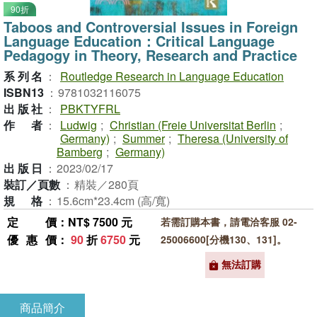
90折
Taboos and Controversial Issues in Foreign
Language Education：Critical Language
Pedagogy in Theory, Research and Practice
系列名
：
Routledge Research in Language Education
ISBN13
：
9781032116075
出版社
：
PBKTYFRL
作者
：
Ludwig
;
Christian (Freie Universitat Berlin
;
Germany)
;
Summer
;
Theresa (University of
Bamberg
;
Germany)
出版日
：
2023/02/17
裝訂／頁數
：
精裝／280頁
規格
：
15.6cm*23.4cm (高/寬)
定價
：NT$ 7500 元
若需訂購本書，請電洽客服 02-
優惠價
：
90
折
6750
元
25006600[分機130、131]。
無法訂購
商品簡介