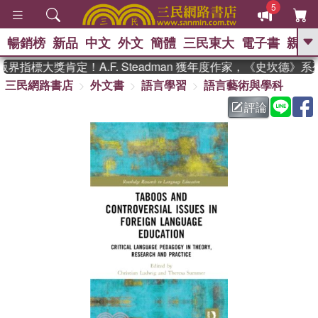
5
暢銷榜
新品
中文
外文
簡體
三民東大
電子書
親子
GO
界指標大獎肯定！A.F. Steadman 獲年度作家，《史坎德》
三民網路書店
外文書
語言學習
語言藝術與學科
、
熱搜：
東野圭吾
高希均教授回憶錄
、
、
、
The Odyssey
父親節
如果歷
評論
、
、
史是一群喵
暑期推薦
國際布克
、
、
獎 臺灣漫遊錄
方念華
台灣的李
、
、
登輝時代
數學女孩：黎曼猜想
偉大的迷走神經