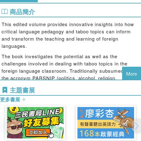
商品簡介
This edited volume provides innovative insights into how
critical language pedagogy and taboo topics can inform
and transform the teaching and learning of foreign
languages.
The book investigates the potential as well as the
challenges involved in dealing with taboo topics in the
foreign language classroom. Traditionally subsumed under
More
the acronym PARSNIP (politics, alcohol, religion,
narcotics, isms, and pork). By examining how additional
主題書展
controversial topics such as disability, racism, conspiracy
更多書展
theories and taboo language can be integrated into
conceptual teaching frameworks and teaching practice,
this edited volume draws on examples from literary texts
and pop culture such as young adult novels, music videos,
or rap songs and investigates their potential for developing
critical literacies. The book considers foreign language