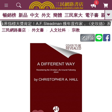
5
暢銷榜
新品
中文
外文
簡體
三民東大
電子書
親子
GO
界指標大獎肯定！A.F. Steadman 獲年度作家，《史坎德》
三民網路書店
外文書
人文社科
宗教
、
熱搜：
東野圭吾
高希均教授回憶錄
、
、
、
The Odyssey
父親節
如果歷
評論
、
、
史是一群喵
暑期推薦
國際布克
、
、
獎 臺灣漫遊錄
方念華
台灣的李
、
、
登輝時代
數學女孩：黎曼猜想
偉大的迷走神經