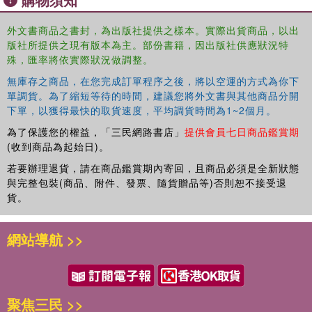
experience and other organizations’ stories.
Staff and volunteers at registered nonprofits around the
外文書商品之書封，為出版社提供之樣本。實際出貨商品，以出
world, as well as any individual or group raising funds
版社所提供之現有版本為主。部份書籍，因出版社供應狀況特
more informally, will value this guide to empower
殊，匯率將依實際狀況做調整。
organizations to win trust, raise more funds, and achieve
無庫存之商品，在您完成訂單程序之後，將以空運的方式為你下
greater program impact.
單調貨。為了縮短等待的時間，建議您將外文書與其他商品分開
下單，以獲得最快的取貨速度，平均調貨時間為1~2個月。
為了保護您的權益，「三民網路書店」
提供會員七日商品鑑賞期
(收到商品為起始日)。
若要辦理退貨，請在商品鑑賞期內寄回，且商品必須是全新狀態
與完整包裝(商品、附件、發票、隨貨贈品等)否則恕不接受退
貨。
網站導航 >>
聚焦三民 >>