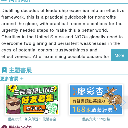
Distilling decades of leadership expertise into an effective
framework, this is a practical guidebook for nonprofits
around the globe, with practical recommendations for the
urgently needed steps to make this a better world.
Charities in the United States and NGOs globally need to
overcome two glaring and persistent weaknesses in the
eyes of potential donors: trustworthiness and
More
effectiveness. After examining possible causes for these
deficits, fundraising and organizational development guru
主題書展
Ken Phillips guides readers through the process that leads
to greater trust and respect by donors, better results for
更多書展
beneficiaries, significantly increased funding, and better
and bigger programs. Alongside helpful worksheets, he
presents seven steps to make sure ethics are meaningful,
eight disciplines to ensure programs achieve good results,
and a communications approach to demonstrate
responsibility and accountability, all interwoven with
優惠方式：
加入即送50元購書金
優惠方式：
19折起
inspiring case studies from his own international
購物須知