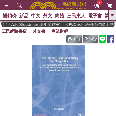
5
暢銷榜
新品
中文
外文
簡體
三民東大
電子書
親子
GO
！A.F. Steadman 獲年度作家，《史坎德》系列帶你踏上熱
三民網路書店
外文書
商業財經
、
、
熱搜：
東野圭吾
The Odyssey
、
、
父親節
如果歷史是一群喵
國際
列印
評論
、
、
布克獎 臺灣漫遊錄
方念華
台灣
、
的李登輝時代
數學女孩：黎曼猜想
、
偉大的迷走神經