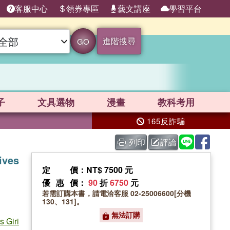
客服中心
領券專區
藝文講座
學習平台
進階搜尋
GO
子
文具選物
漫畫
教科考用
165反詐騙
列印
評論
ives
定價
：NT$ 7500 元
優惠價
：
90
折
6750
元
若需訂購本書，請電洽客服 02-25006600[分機
130、131]。
無法訂購
s Giri