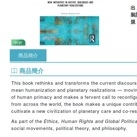
出
裝
90折
商品簡介
商品簡介
This book rethinks and transforms the current discourse
mean humanization and planetary realizations — movin
of human primacy and makes a fervent call to reconfigu
from across the world, the book makes a unique contribu
cultivate a new civilization of planetary care and co-res
As part of the
Ethics, Human Rights and Global Politic
social movements, political theory, and philosophy.