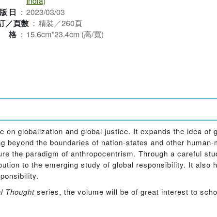
India)
版日
：
2023/03/03
訂／頁數
：
精裝／260頁
規格
：
15.6cm*23.4cm (高/寬)
 on globalization and global justice. It expands the idea of
g beyond the boundaries of nation-states and other human-
re the paradigm of anthropocentrism. Through a careful stud
tion to the emerging study of global responsibility. It also 
ponsibility.
al Thought
series, the volume will be of great interest to sch