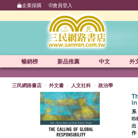
企業採購
會員登入
暢銷榜
新品
推薦
中文
外
三民網路書店
外文書
人文社科
政治學
Th
in
系
IS
出