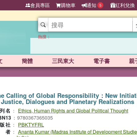
會員專區
購物車
通知
紅利兌換
5
熱搜：
文
簡體
三民東大
電子書
親
e Calling of Global Responsibility：New Initiat
 Justice, Dialogues and Planetary Realizations
列名
：
Ethics, Human Rights and Global Political Thought
BN13
：
9780367365035
版社
：
PBKTYFRL
作者
：
Ananta Kumar (Madras Institute of Development Studie