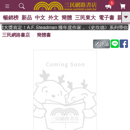
5
暢銷榜
新品
中文
外文
簡體
三民東大
電子書
親子
GO
獎肯定！A.F. Steadman 獲年度作家，《史坎德》系列帶
三民網路書店
簡體書
、
熱搜：
東野圭吾
高希均教授回憶錄
、
、
、
The Odyssey
父親節
如果歷
評論
、
、
史是一群喵
暑期推薦
國際布克
、
、
獎 臺灣漫遊錄
方念華
台灣的李
、
、
登輝時代
數學女孩：黎曼猜想
偉大的迷走神經