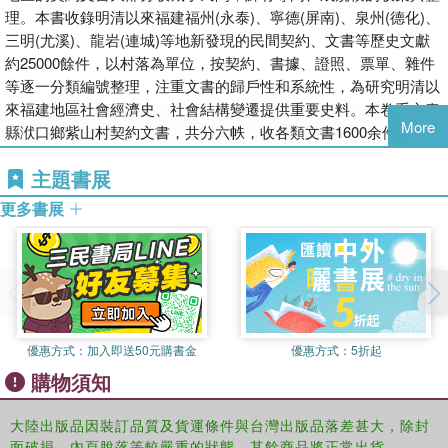
理。本書收錄明清以來福建福州(永泰)、寧德(屏南)、泉州(德化)、
三明(尤溪)、龍岩(連城)等地新發現的民間契約、文書等歷史文獻
約25000餘件，以村落為單位，按契約、書據、證照、票單、雜件
等逐一分類編號整理，注重文書的歸戶性和系統性，為研究明清以
來福建地區社會經濟史、社會結構變遷提供重要史料。本卷系永泰
More
縣洑口鄉紫山村契約文書，共分六帙，收各類文書1600余件。
主題書展
更多書展
優惠方式：
加入即送50元購書金
優惠方式：
5折起
購物須知
大陸出版品因裝訂品質及貨運條件與台灣出版品落差甚大，除封
面破損、內頁脫落等較嚴重的狀態，其餘商品將正常出貨。