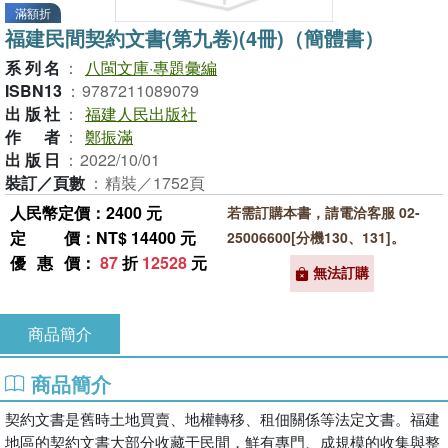
滿額折
福建民間契約文書(第九卷)(4冊)（簡體書）
系列名
：
八閩文庫·專題彙編
ISBN13
：
9787211089079
出版社
：
福建人民出版社
作者
：
鄭振滿
出版日
：
2022/10/01
裝訂／頁數
：
精裝／1752頁
人民幣定價：2400 元
若需訂購本書，請電洽客服 02-
定價
：NT$ 14400 元
25006600[分機130、131]。
優惠價
：
87
折
12528
元
無法訂購
商品簡介
商品簡介
契約文書是舊時土地買賣、地權轉移、租佃關係等法定文書。福建
地區的契約文書大部分收藏于民間，鮮有專門、成規模的收集與整