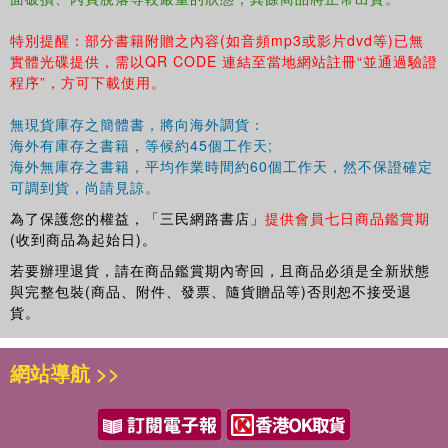
特別提醒：部分書籍附贈之內容(如音頻mp3或影片dvd等)已無
實體光碟提供，需以QR CODE 連結至當地網站註冊“並通過驗證
程序”，方可下載使用。
無現貨庫存之簡體書，將向海外調貨：
海外有庫存之書籍，等候約45個工作天;
海外無庫存之書籍，平均作業時間約60個工作天，然不保證確定
可調到貨，尚請見諒。
為了保護您的權益，「三民網路書店」
提供會員七日商品鑑賞期
(收到商品為起始日)。
若要辦理退貨，請在商品鑑賞期內寄回，且商品必須是全新狀態
與完整包裝(商品、附件、發票、隨貨贈品等)否則恕不接受退
貨。
網站導航 >>