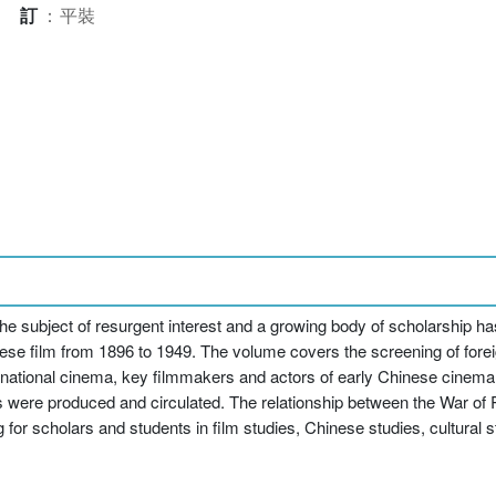
裝訂
：
平裝
the subject of resurgent interest and a growing body of scholarship h
se film from 1896 to 1949. The volume covers the screening of foreig
 national cinema, key filmmakers and actors of early Chinese cinema
lms were produced and circulated. The relationship between the War of
g for scholars and students in film studies, Chinese studies, cultural