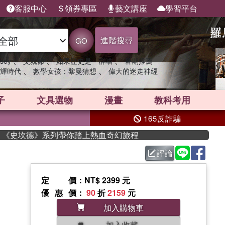
客服中心
領券專區
藝文講座
學習平台
進階搜尋
GO
、
、
、
sey
父親節
如果歷史是一群喵
暑期推薦
、
、
輝時代
數學女孩：黎曼猜想
偉大的迷走神經
子
文具選物
漫畫
教科考用
165反詐騙
，《史坎德》系列帶你踏上熱血奇幻旅程
評論
定價
：NT$ 2399 元
優惠價
：
90
折
2159
元
加入購物車
加入收藏