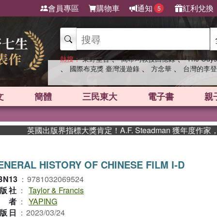
會員專區
購物車
通知
紅利兌換
5
、
、
熱搜：
東野圭吾
高希均教授回憶錄
The Odys
、
、
、
國際布克獎 臺灣漫遊錄
方念華
台灣的李登
文
簡體
三民東大
電子書
親
英國出版界指標大獎肯定！A.F. Steadman 獲年度作家
ENERAL HISTORY OF CHINESE FILM I-D
BN13
：
9781032069524
版社
：
Taylor & Francis
作者
：
YAPING
版日
：
2023/03/24