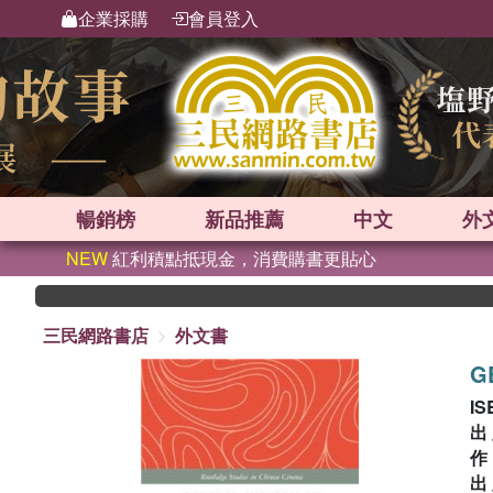
企業採購
會員登入
暢銷榜
新品
推薦
中文
外
NEW
紅利積點抵現金，消費購書更貼心
三民網路書店
外文書
G
IS
出
出