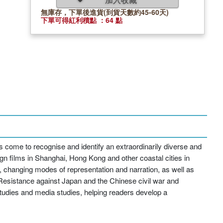
無庫存，下單後進貨(到貨天數約45-60天)
下單可得紅利積點 ：64 點
as come to recognise and identify an extraordinarily diverse and
n films in Shanghai, Hong Kong and other coastal cities in
, changing modes of representation and narration, as well as
 Resistance against Japan and the Chinese civil war and
 studies and media studies, helping readers develop a