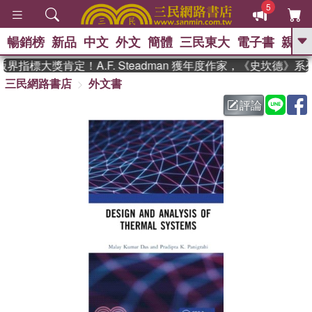
5
暢銷榜
新品
中文
外文
簡體
三民東大
電子書
親子
GO
界指標大獎肯定！A.F. Steadman 獲年度作家，《史坎德》
三民網路書店
外文書
、
熱搜：
東野圭吾
高希均教授回憶錄
、
、
、
The Odyssey
父親節
如果歷
評論
、
、
史是一群喵
暑期推薦
國際布克
、
、
獎 臺灣漫遊錄
方念華
台灣的李
、
、
登輝時代
數學女孩：黎曼猜想
偉大的迷走神經