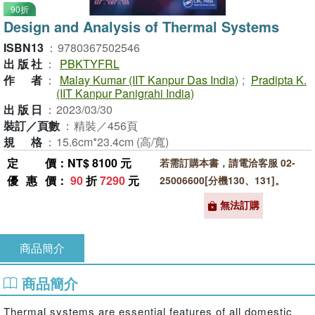
90折
Design and Analysis of Thermal Systems
ISBN13
：
9780367502546
出版社
：
PBKTYFRL
作者
：
Malay Kumar (IIT Kanpur Das India)
;
Pradipta K.
(IIT Kanpur Panigrahi India)
出版日
：
2023/03/30
裝訂／頁數
：
精裝／456頁
規格
：
15.6cm*23.4cm (高/寬)
定價
：NT$ 8100 元
若需訂購本書，請電洽客服 02-
優惠價
：
90
折
7290
元
25006600[分機130、131]。
無法訂購
商品簡介
商品簡介
Thermal systems are essential features of all domestic