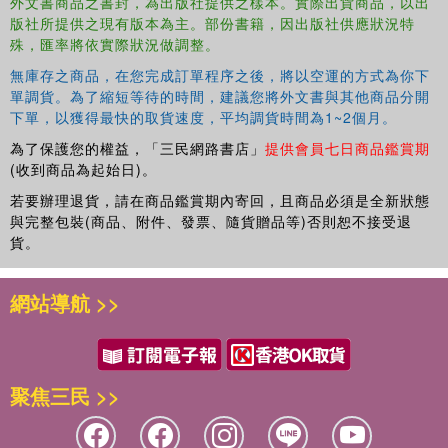
外文書商品之書封，為出版社提供之樣本。實際出貨商品，以出
computational fluid dynamics strategies
版社所提供之現有版本為主。部份書籍，因出版社供應狀況特
殊，匯率將依實際狀況做調整。
Focus on solving complex real-world thermal system design
無庫存之商品，在您完成訂單程序之後，將以空運的方式為你下
problems instead of just designing a single component or simple
單調貨。為了縮短等待的時間，建議您將外文書與其他商品分開
systems
下單，以獲得最快的取貨速度，平均調貨時間為1~2個月。
Introduces usage of statistics and machine learning methods to
為了保護您的權益，「三民網路書店」
提供會員七日商品鑑賞期
(收到商品為起始日)。
optimize the system
若要辦理退貨，請在商品鑑賞期內寄回，且商品必須是全新狀態
Includes sample PYTHON codes, exercise problems, special
與完整包裝(商品、附件、發票、隨貨贈品等)否則恕不接受退
projects
貨。
網站導航 >>
This book is aimed at senior undergraduate/graduate
students and industry professionals in mechanical
engineering, thermo-fluids, HVAC, energy engineering,
聚焦三民 >>
power engineering, chemical engineering, nuclear
engineering.