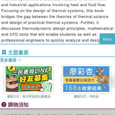
and industrial applications involving heat and fluid flow.
Focusing on the design of thermal systems, this book
bridges the gap between the theories of thermal science
and design of practical thermal systems. Further, it
discusses thermodynamic design principles, mathematical
and CFD tools that will enable students as well as
More
professional engineers to quickly analyze and design
practical thermal systems. The major emphasis is on
主題書展
practical problems related to contemporary energy- and
environment-related thermal systems including
更多書展
discussions on computational fluid dynamics used in
thermal system design.
Features
Exclusive book integrating thermal sciences and computational
approaches
優惠方式：
加入即送50元購書金
優惠方式：
19折起
購物須知
Covers both philosophical concepts related to systems and design,
to numerical methods, to design of specific systems, to