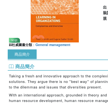
出
裝
90折
杜威圖書分類
：
General management
商品簡介
商品簡介
Taking a fresh and innovative approach to the complexit
solutions. They argue there is no ''best way'' of planni
to the dilemmas and issues that diversities present.
With an international approach, grounded in theory and i
human resource development, human resource managem