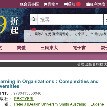
會員專區
購物車
通知
紅利兌換
5
、
、
熱搜：
東野圭吾
高希均教授回憶錄
The Odys
、
、
、
國際布克獎 臺灣漫遊錄
方念華
台灣的李登
文
簡體
三民東大
電子書
親
英國出版界指標大獎肯定
arning in Organizations：Complexities and
versities
BN13
：
9780415356046
版社
：
PBKTYFRL
作者
：
Peter J (Deakin University Smith Australia)
;
Eugene