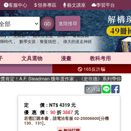
客服中心
領券專區
藝文講座
學習平台
進階搜尋
GO
、
、
、
sey
父親節
如果歷史是一群喵
暑期推薦
、
、
輝時代
數學女孩：黎曼猜想
偉大的迷走神經
子
文具選物
漫畫
教科考用
165反詐騙
！A.F. Steadman 獲年度作家，《史坎德》系列帶你踏上熱
評論
定價
：NT$ 4319 元
優惠價
：
90
折
3887
元
若需訂購本書，請電洽客服 02-25006600[分機
130、131]。
無法訂購