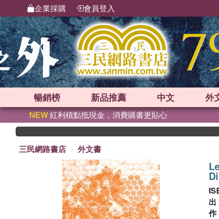
企業採購
會員登入
暢銷榜
新品
推薦
中文
外
NEW
紅利積點抵現金，消費購書更貼心
三民網路書店
外文書
Le
Di
IS
出