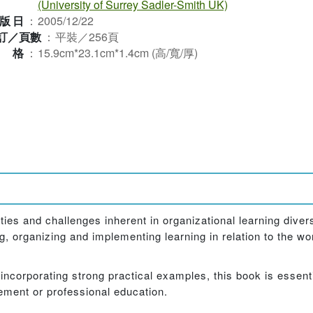
(University of Surrey Sadler-Smith UK)
版日
：
2005/12/22
訂／頁數
：
平裝／256頁
規格
：
15.9cm*23.1cm*1.4cm (高/寬/厚)
ies and challenges inherent in organizational learning divers
ng, organizing and implementing learning in relation to the w
ncorporating strong practical examples, this book is essentia
ent or professional education.