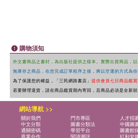
購物須知
外文書商品之書封，為出版社提供之樣本。實際出貨商品，以
無庫存之商品，在您完成訂單程序之後，將以空運的方式為你
為了保護您的權益，「三民網路書店」
提供會員七日商品鑑賞
若要辦理退貨，請在商品鑑賞期內寄回，且商品必須是全新狀
網站導航 >>
關於我們
門市專區
人才招
中文分類
圖書分類法
中國圖
通關密碼
學習平台
圖書館採
異業合作
閱讀潮評
紅利兌