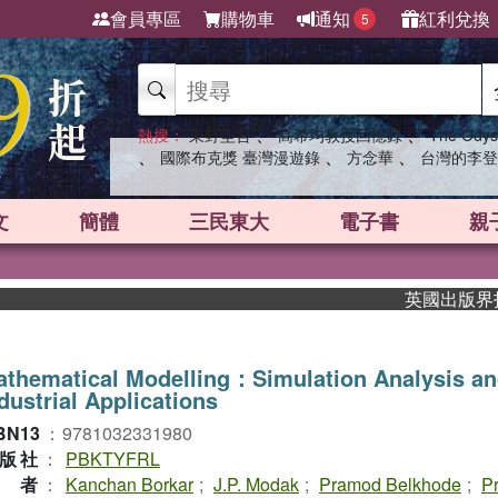
會員專區
購物車
通知
紅利兌換
5
、
、
熱搜：
東野圭吾
高希均教授回憶錄
The Odys
、
、
、
國際布克獎 臺灣漫遊錄
方念華
台灣的李登
文
簡體
三民東大
電子書
親
英國出版界指標大獎
thematical Modelling：Simulation Analysis a
dustrial Applications
BN13
：
9781032331980
版社
：
PBKTYFRL
作者
：
Kanchan Borkar
;
J.P. Modak
;
Pramod Belkhode
;
P