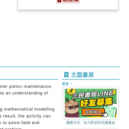
主題書展
更多
iner piston maintenance,
es an understanding of
ng mathematical modelling
 result, the activity can
 to solve field and
優惠方式：
加入即送50元購書金
of problem.