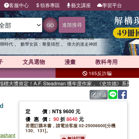
客服中心
領券專區
藝文講座
學習平台
進階搜尋
GO
、
、
、
sey
父親節
如果歷史是一群喵
暑期推薦
、
、
輝時代
數學女孩：黎曼猜想
偉大的迷走神經
子
文具選物
漫畫
教科考用
165反詐騙
肯定！A.F. Steadman 獲年度作家，《史坎德》系列帶你
評論
nd
定價
：NT$ 9600 元
優惠價
：
90
折
8640
元
若需訂購本書，請電洽客服 02-25006600[分機
130、131]。
rashant
無法訂購