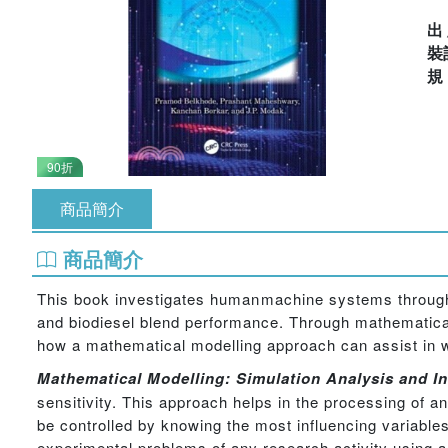
出
裝
90折
商品簡介
商品簡介
This book investigates humanmachine systems through
and biodiesel blend performance. Through mathematical
how a mathematical modelling approach can assist in wo
Mathematical Modelling: Simulation Analysis and In
sensitivity. This approach helps in the processing of an
be controlled by knowing the most influencing variable
experimental problems of any research activity using a