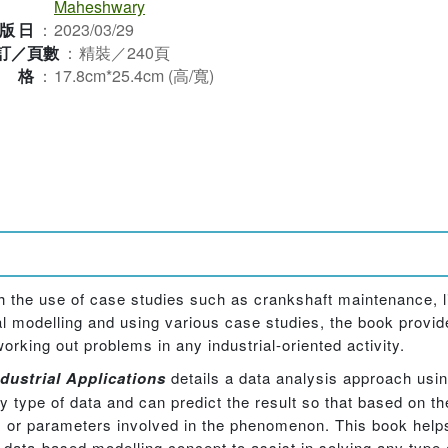
Maheshwary
版日
：
2023/03/29
訂／頁數
：
精裝／240頁
規格
：
17.8cm*25.4cm (高/寬)
 the use of case studies such as crankshaft maintenance, l
 modelling and using various case studies, the book provid
rking out problems in any industrial-oriented activity.
dustrial Applications
details a data analysis approach usi
y type of data and can predict the result so that based on the
s or parameters involved in the phenomenon. This book helps
 data-based modelling concept to assist in solving any type 