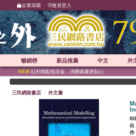
企業採購
會員登入
暢銷榜
新品
推薦
中文
外
NEW
紅利積點抵現金，消費購書更貼心
三民網路書店
外文書
Ma
In
IS
出