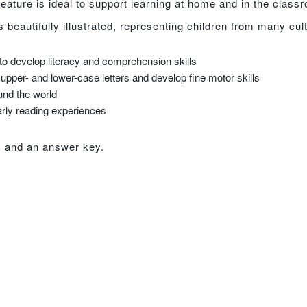
feature is ideal to support learning at home and in the class
 beautifully illustrated, representing children from many cul
to develop literacy and comprehension skills
e upper- and lower-case letters and develop fine motor skills
und the world
arly reading experiences
s and an answer key.