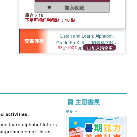
加入收藏
庫存 > 10
下單可得紅利積點 ：10 點
Listen and Learn: Alphabet,
套書優惠
Grade PreK, K, 1 (附音檔下載連
68
折
1007
元
加入購物車
結)(共3本)
主題書展
更多
 activities.
and learn alphabet letters
omprehension skills as