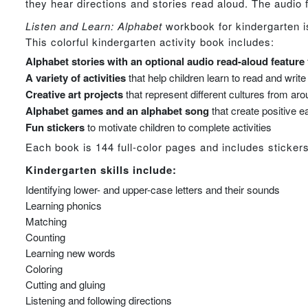
they hear directions and stories read aloud. The audio 
Listen and Learn: Alphabet
workbook for kindergarten is
This colorful kindergarten activity book includes:
Alphabet stories with an optional audio read-aloud feature
A variety of activities
that help children learn to read and writ
Creative art projects
that represent different cultures from aro
Alphabet games and an alphabet song
that create positive e
Fun stickers
to motivate children to complete activities
Each book is 144 full-color pages and includes sticker
Kindergarten skills include:
Identifying lower- and upper-case letters and their sounds
Learning phonics
Matching
Counting
Learning new words
Coloring
Cutting and gluing
Listening and following directions