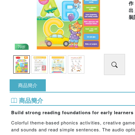
出
裝
70折
商品簡介
商品簡介
Build strong reading foundations for early learners
Colorful theme-based phonics activities, creative games,
and sounds and read simple sentences. The audio optio