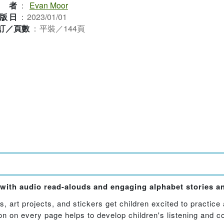
作者
：
Evan Moor
版日
：
2023/01/01
訂／頁數
：
平裝／144頁
 with audio read-alouds and engaging alphabet stories and
 art projects, and stickers get children excited to practice 
n on every page helps to develop children's listening and c