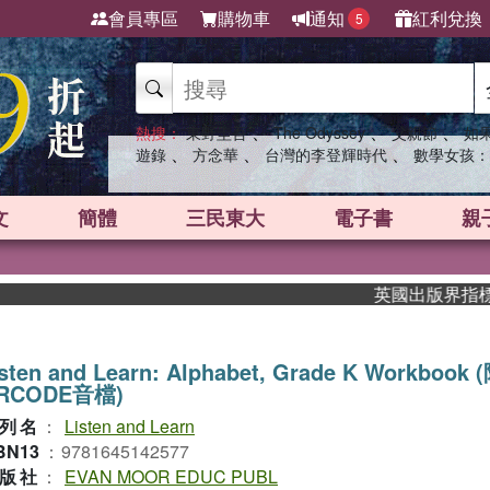
會員專區
購物車
通知
紅利兌換
5
、
、
、
熱搜：
東野圭吾
The Odyssey
父親節
如
、
、
、
遊錄
方念華
台灣的李登輝時代
數學女孩：
文
簡體
三民東大
電子書
親
英國出版界指標大獎肯
sten and Learn: Alphabet, Grade K Workbook 
RCODE音檔)
列名
：
Listen and Learn
BN13
：
9781645142577
版社
：
EVAN MOOR EDUC PUBL