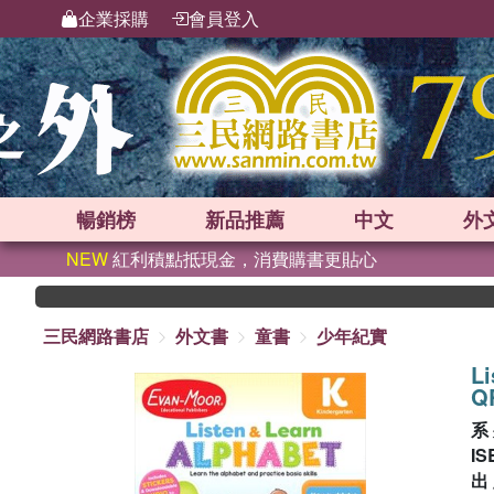
企業採購
會員登入
暢銷榜
新品
推薦
中文
外
NEW
紅利積點抵現金，消費購書更貼心
三民網路書店
外文書
童書
少年紀實
Li
Q
系
IS
出