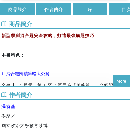
商品簡介
作者簡介
序
目
商品簡介
新
型學測混合題完全攻略，打造最強解題技巧
本書特色：
混合題閱讀策略大公開
1.
More
全書共 14 單元，第 1 至 2 單元為「策略篇」，介紹混合題閱
讀技巧及命題核心，
作者簡介
同步搭配一篇應用練習，有效掌握閱讀策略與答題技巧。
温宥基
學歷／
國立政治大學教育系博士
訓練混合題型實戰能力
2.