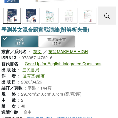
滿額折
學測英文混合題實戰演練(附解析夾冊)
平裝
書紐電子書
187 元
165 元
叢書／系列名
：
英文
／
英語MAKE ME HIGH
ISBN13
：
9789571476216
替代書名
：
Gear Up for English Integrated Quesitons
出版社
：
三民書局
作者
：
温宥基-編著
出版日
：
2023/04/26
裝訂／頁數
：
平裝／144頁
規格
：
29.7cm*21.0cm*0.7cm (高/寬/厚)
本數
：
2
版次
：
初
適讀年齡
：
高中