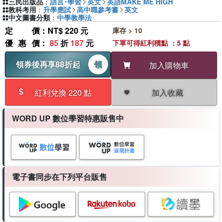
三民出版品
：
語言･學習
英文
英語MAKE ME HIGH
教科考用
：
升學應試
高中職參考書
英文
中文圖書分類
：
中學教學法
定價
：NT$ 220 元
庫存 > 10
優惠價
：
85
折
187
元
下單可得紅利積點 ：5 點
領券後再享88折起
領
加入購物車
加入收藏
紅利兌換 220 點
WORD UP 數位學習特惠販售中
電子書同步在下列平台販售