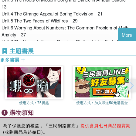
選擇優質的英語學習書籍，才能激發學習的強烈動機；
13
興趣盎然便不會畏懼艱難，自信心要自己大聲說出來。
Unit 4 The Strange Appeal of Boring Television 21
Unit 5 The Two Faces of Wildfires 29
本書如良師指引循循善誘，如益友相互鼓勵攜手成長。
Unit 6 Worrying About Numbers: The Common Problem of Math
展書輕閱，你將發現
……
Anxiety 37
More
Unit 7 The New Intelligence Requires Distinguishing Facts from
學習英語原來也可以這麼 High！
Opinions 45
主題書展
Unit 8 An Instantly Recognizable Adventurer: Tintin 53
更多書展
Unit 9 The Secret to Living a Good Life 61
Unit 10 What Happens to All Those Plastic Bottles Once We
Dispose of Them? 69
Unit 11 Is It Going Too Far When Robots Are Programmed to
Kill? 77
Unit 12 Twinkle, Twinkle－Could There Be Diamonds in
優惠方式：
75折起
優惠方式：
加入即送50元購書金
Space? 85
購物須知
Unit 13 Ocean Pollution Victims 93
Unit 14 Pride of Taiwan 101
為了保護您的權益，「三民網路書店」
提供會員七日商品鑑賞期
(收到商品為起始日)。