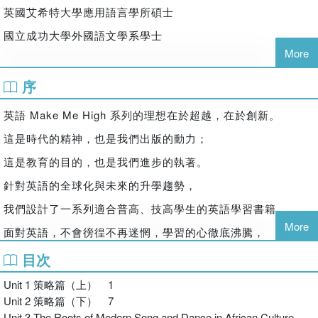
英國艾希特大學應用語言學所碩士
第
至
單元為「實戰篇」，利用每單元一篇混合題題組，
3
14
國立成功大學外國語文學系學士
精熟學測出題模式，
More
同時收錄文章重要字彙、慣用語及片語，增強大考英語力。
經歷／
序
臺北市立和平高級中學校長
英語 Make Me High 系列的理想在於超越，在於創新。
附文章中譯和詳盡解析
3.
國立政治大學附屬高級中學英語教師
這是時代的精神，也是我們出版的動力；
解析特別結合策略篇閱讀技巧，進一步強化解題思維、內化作
這是教育的目的，也是我們進步的執著。
答要點。
針對英語的全球化與未來的升學趨勢，
我們設計了一系列適合普高、技高學生的英語學習書籍。
More
面對英語，不會徬徨不再迷惘，學習的心徹底沸騰，
心情好 High！
目次
實戰模擬，掌握先機知己知彼，百戰不殆決勝未來，
Unit 1 策略篇（上） 1
Unit 2 策略篇（下） 7
分數更 High！
Unit 3 The Roots of Modern Song and Dance in African Culture