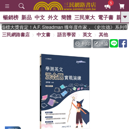
5
暢銷榜
新品
中文
外文
簡體
三民東大
電子書
親子
GO
大獎肯定！A.F. Steadman 獲年度作家，《史坎德》系列
三民網路書店
中文書
語言學習
英文
其他
、
、
熱搜：
東野圭吾
The Odyssey
、
、
父親節
如果歷史是一群喵
暑期
列印
評論
、
、
推薦
國際布克獎 臺灣漫遊錄
方
、
、
念華
台灣的李登輝時代
數學女
、
孩：黎曼猜想
偉大的迷走神經