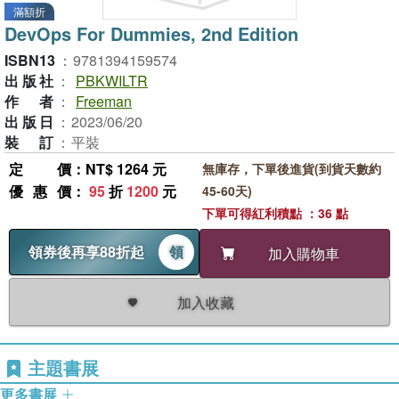
滿額折
DevOps For Dummies, 2nd Edition
ISBN13
：
9781394159574
出版社
：
PBKWILTR
作者
：
Freeman
出版日
：
2023/06/20
裝訂
：
平裝
定價
：NT$ 1264 元
無庫存，下單後進貨(到貨天數約
優惠價
：
95
折
1200
元
45-60天)
下單可得紅利積點 ：36 點
領券後再享88折起
領
加入購物車
加入收藏
主題書展
更多書展