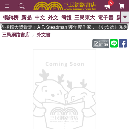
5
暢銷榜
新品
中文
外文
簡體
三民東大
電子書
親子
GO
指標大獎肯定！A.F. Steadman 獲年度作家，《史坎德》系
三民網路書店
外文書
、
熱搜：
東野圭吾
高希均教授回憶錄
、
、
、
The Odyssey
父親節
如果歷
評論
、
、
史是一群喵
暑期推薦
國際布克
、
、
獎 臺灣漫遊錄
方念華
台灣的李
、
、
登輝時代
數學女孩：黎曼猜想
偉大的迷走神經